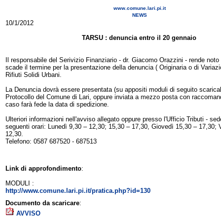
www.comune.lari.pi.it
NEWS
10/1/2012
TARSU : denuncia entro il 20 gennaio
Il responsabile del Serivizio Finanziario - dr. Giacomo Orazzini - rende noto
scade il termine per la presentazione della denuncia ( Originaria o di Variaz
Rifiuti Solidi Urbani.
La Denuncia dovrà essere presentata (su appositi moduli di seguito scaricabil
Protocollo del Comune di Lari, oppure inviata a mezzo posta con raccomand
caso farà fede la data di spedizione.
Ulteriori informazioni nell'avviso allegato oppure presso l'Ufficio Tributi - s
seguenti orari: Lunedì 9,30 – 12,30; 15,30 – 17,30, Giovedì 15,30 – 17,30; 
12,30.
Telefono: 0587 687520 - 687513
Link di approfondimento
:
MODULI :
http://www.comune.lari.pi.it/pratica.php?id=130
Documento da scaricare
:
AVVISO