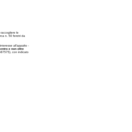
raccogliere le
rca n. 50 feretri da
nteresse all’appalto -
i
entro e non oltre
687575), con indicato