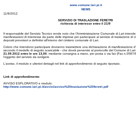
www.comune.lari.pi.it
NEWS
11/9/2012
SERVIZIO DI TRASLAZIONE FERETRI
richiesta di interesse entro il 21/9
Il responsabile del Servizio Tecnico rende noto che l'Amministrazione Comunale di Lari intende 
manifestazioni di interresse da parte delle imprese per partecipare al servizio di traslazione di ci
depositi provvisori a definitivi all’interno del cimitero comunale di Lari.
Coloro che intendono partecipare dovranno trasmettere una dichiarazione di manifestazione d’i
secondo il modello di seguito scaricabile - che dovrà pervenire al protocollo del Comune di Lar
21.09.2012 entro le ore 13,00
, mediante consegna a mano, per posta o via fax (Fax n.0587/
l’oggetto del servizio da svolgere.
L'avviso, il modulo e ulteriori dettagli nel link di approfondimento di seguito riportato.
Link di approfondimento
:
AVVISO ESPLORATIVO e modulo:
http://www.comune.lari.pi.it/avvisi/avviso%20traslazione%20feretri.pdf