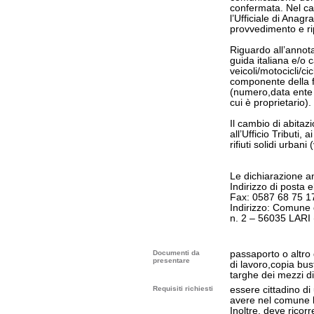
confermata. Nel ca
l’Ufficiale di Anag
provvedimento e ri
Riguardo all’annot
guida italiana e/o c
veicoli/motocicli/ci
componente della fam
(numero,data ente di
cui è proprietario).
Il cambio di abita
all’Ufficio Tributi, a
rifiuti solidi urban
Le dichiarazione a
Indirizzo di posta e
Fax: 0587 68 75 1
Indirizzo: Comune 
n. 2 – 56035 LARI 
Documenti da
passaporto o altro 
presentare
di lavoro,copia bus
targhe dei mezzi di
Requisiti richiesti
essere cittadino d
avere nel comune l
Inoltre, deve ricor