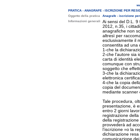
ww
PRATICA - ANAGRAFE - ISCRIZIONE PER RES
Oggetto della pratica
Anagrafe - iscrizione pe
Informazioni generali
Ai sensi del D.L. 9
2012, n.35, i citta
anagrafiche non so
altresì per raccom
esclusivamente il m
consentita ad una d
1-che la dichiarazio
2-che l'autore sia i
carta di identità el
comunque con strum
soggetto che effett
3-che la dichiarazi
elettronica certific
4-che la copia dell
copia del documento
mediante scanner e
Tale procedura, oltr
presentazione, è es
entro 2 giorni lavo
registrazione della 
della registrazione
provvederà ad accer
l’iscrizione =o la r
dichiarazione resa 
comunicazione dei r