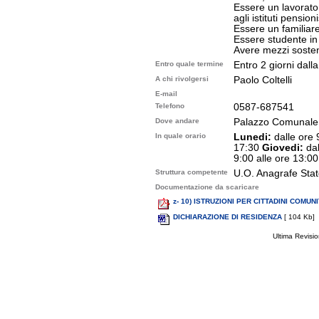
Essere un lavorato
agli istituti pensioni
Essere un familiare
Essere studente in I
Avere mezzi sosten
Entro quale termine
Entro 2 giorni dall
A chi rivolgersi
Paolo Coltelli
E-mail
Telefono
0587-687541
Dove andare
Palazzo Comunale
In quale orario
Lunedi:
dalle ore 
17:30
Giovedi:
dal
9:00 alle ore 13:00
Struttura competente
U.O. Anagrafe Stato
Documentazione da scaricare
z- 10) ISTRUZIONI PER CITTADINI COMUNI
DICHIARAZIONE DI RESIDENZA
[ 104 Kb]
Ultima Revisi