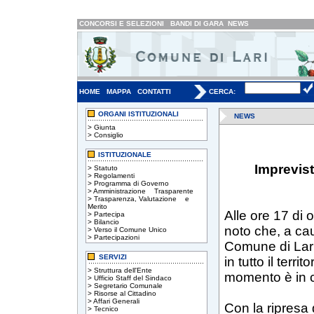
CONCORSI E SELEZIONI
BANDI DI GARA
NEWS
HOME
MAPPA
CONTATTI
CERCA:
ORGANI ISTITUZIONALI
NEWS
>
Giunta
>
Consiglio
ISTITUZIONALE
Imprevist
>
Statuto
>
Regolamenti
>
Programma di Governo
>
Amministrazione Trasparente
>
Trasparenza, Valutazione e
Merito
Alle ore 17 di
>
Partecipa
>
Bilancio
noto che, a cau
>
Verso il Comune Unico
>
Partecipazioni
Comune di Lari,
SERVIZI
in tutto il ter
>
Struttura dell'Ente
momento è in co
>
Ufficio Staff del Sindaco
>
Segretario Comunale
>
Risorse al Cittadino
>
Affari Generali
Con la ripresa 
>
Tecnico