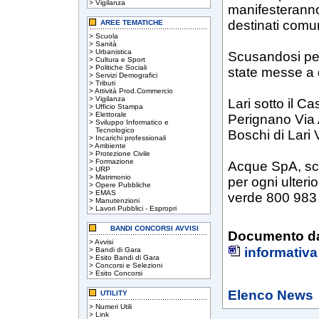
>
Vigilanza
manifesteranno
destinati com
AREE TEMATICHE
>
Scuola
>
Sanità
>
Urbanistica
Scusandosi per
>
Cultura e Sport
>
Politiche Sociali
state messe a d
>
Servizi Demografici
>
Tributi
>
Attività Prod.Commercio
>
Vigilanza
Lari sotto il Cas
>
Ufficio Stampa
>
Elettorale
Perignano Via
>
Sviluppo Informatico e
Tecnologico
Boschi di Lari 
>
Incarichi professionali
>
Ambiente
>
Protezione Civile
>
Formazione
Acque SpA, scu
>
URP
>
Matrimonio
per ogni ulteri
>
Opere Pubbliche
>
EMAS
verde 800 983
>
Manutenzioni
>
Lavori Pubblici - Espropri
BANDI CONCORSI AVVISI
Documento da
>
Avvisi
informativa
>
Bandi di Gara
>
Esito Bandi di Gara
>
Concorsi e Selezioni
>
Esito Concorsi
Elenco News
UTILITY
>
Numeri Utili
>
Link