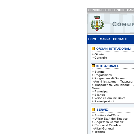
CONCORSI E SELEZIONI
BAND
HOME
MAPPA
CONTATTI
ORGANI ISTITUZIONALI
>
Giunta
>
Consiglio
ISTITUZIONALE
>
Statuto
>
Regolamenti
>
Programma di Governo
>
Amministrazione Trasparen
>
Trasparenza, Valutazione 
Merito
>
Partecipa
>
Bilancio
>
Verso il Comune Unico
>
Partecipazioni
SERVIZI
>
Struttura dell'Ente
>
Ufficio Staff del Sindaco
>
Segretario Comunale
>
Risorse al Cittadino
>
Affari Generali
>
Tecnico