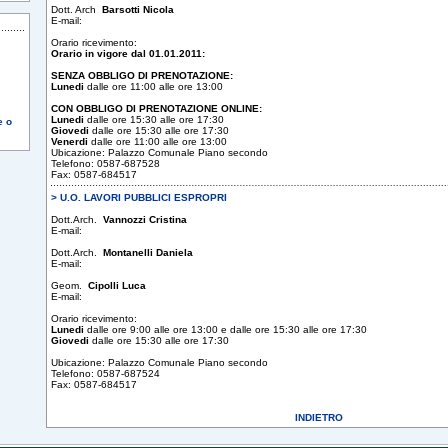
Dott. Arch
Barsotti Nicola
E-mail:
Orario ricevimento:
Orario in vigore dal 01.01.2011:
SENZA OBBLIGO DI PRENOTAZIONE:
Lunedi
dalle ore 11:00 alle ore 13:00
CON OBBLIGO DI PRENOTAZIONE ONLINE:
Lunedi
dalle ore 15:30 alle ore 17:30
e o
Giovedi
dalle ore 15:30 alle ore 17:30
Venerdi
dalle ore 11:00 alle ore 13:00
Ubicazione: Palazzo Comunale Piano secondo
Telefono: 0587-687528
Fax: 0587-684517
> U.O. LAVORI PUBBLICI ESPROPRI
Dott.Arch.
Vannozzi Cristina
E-mail:
Dott.Arch.
Montanelli Daniela
E-mail:
Geom.
Cipolli Luca
E-mail:
Orario ricevimento:
Lunedi
dalle ore 9:00 alle ore 13:00 e dalle ore 15:30 alle ore 17:30
Giovedi
dalle ore 15:30 alle ore 17:30
Ubicazione: Palazzo Comunale Piano secondo
Telefono: 0587-687524
Fax: 0587-684517
INDIETRO