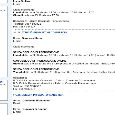
Lucia Giuliani
E-mail:
Orario ricevimento:
Lunedi
dalle ore 9:00 alle ore 13:00 e dalle ore 15:30 alle ore 17:30
Giovedi
dalle ore 15:30 alle ore 17:30
Ubicazione: Palazzo Comunale Piano secondo
Telefono: 0587-687521
Fax: 0587-684517
> U.O. ATTIVITà PRODUTTIVE COMMERCIO
Dr.ssa
Giannessi Ilaria
E-mail:
Orario ricevimento:
SENZA OBBLIGO DI PRENOTAZIONE:
Lunedi
dalle ore 9:00 alle ore 13:00 e dalle ore 15:30 alle ore 17:30 (presso U.O. Attiv
CON OBBLIGO DI PRENOTAZIONE ONLINE:
Giovedi
dalle ore 15:30 alle ore 17:30 (presso U.O. Assetto del Territorio - Edilizia Priv
SENZA OBBLIGO DI PRENOTAZIONE:
Venerdi
dalle ore 9:00 alle ore 11:00 (presso U.O. Assetto del Territorio - Edilizia Priva
Ubicazione:
U.O. Attività produttive Commercio - Palazzo Comunale Piano terreno
ISI
U.O. Edilizia Privata e Urbanistica - Palazzo Comunale Piano secondo
Telefono: 0587/687532
Fax: 0587/687575
> U.O. EDILIZIA PRIVATA - URBANISTICA
Geom.
Giubbolini Francesco
E-mail:
Geom.
Giovannelli Simone
E-mail: