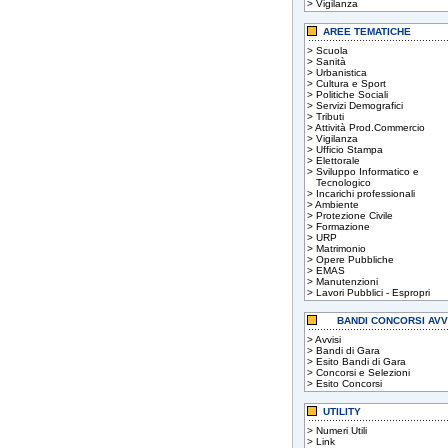
>
Vigilanza
AREE TEMATICHE
>
Scuola
>
Sanità
>
Urbanistica
>
Cultura e Sport
>
Politiche Sociali
>
Servizi Demografici
>
Tributi
>
Attività Prod.Commercio
>
Vigilanza
>
Ufficio Stampa
>
Elettorale
>
Sviluppo Informatico e
Tecnologico
>
Incarichi professionali
>
Ambiente
>
Protezione Civile
>
Formazione
>
URP
>
Matrimonio
>
Opere Pubbliche
>
EMAS
>
Manutenzioni
>
Lavori Pubblici - Espropri
BANDI CONCORSI AVV
>
Avvisi
>
Bandi di Gara
>
Esito Bandi di Gara
>
Concorsi e Selezioni
>
Esito Concorsi
UTILITY
>
Numeri Utili
>
Link