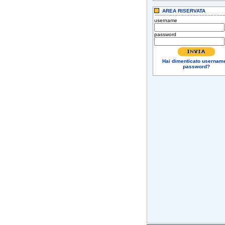
AREA RISERVATA
username
password
Hai dimenticato usernam
password?