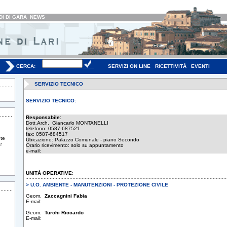
I DI GARA
NEWS
CERCA:
SERVIZI ON LINE
RICETTIVITÀ
EVENTI
SERVIZIO TECNICO
SERVIZIO TECNICO:
Responsabile
:
Dott.Arch. Giancarlo MONTANELLI
telefono: 0587-687521
fax: 0587-684517
te
Ubicazione: Palazzo Comunale - piano Secondo
e
Orario ricevimento: solo su appuntamento
e-mail:
UNITÀ OPERATIVE
:
> U.O. AMBIENTE - MANUTENZIONI - PROTEZIONE CIVILE
Geom.
Zaccagnini Fabia
E-mail:
Geom.
Turchi Riccardo
E-mail: