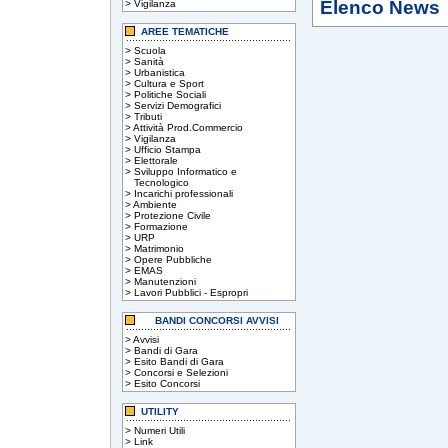
Elenco News
>
Vigilanza
AREE TEMATICHE
>
Scuola
>
Sanità
>
Urbanistica
>
Cultura e Sport
>
Politiche Sociali
>
Servizi Demografici
>
Tributi
>
Attività Prod.Commercio
>
Vigilanza
>
Ufficio Stampa
>
Elettorale
>
Sviluppo Informatico e
Tecnologico
>
Incarichi professionali
>
Ambiente
>
Protezione Civile
>
Formazione
>
URP
>
Matrimonio
>
Opere Pubbliche
>
EMAS
>
Manutenzioni
>
Lavori Pubblici - Espropri
BANDI CONCORSI AVVISI
>
Avvisi
>
Bandi di Gara
>
Esito Bandi di Gara
>
Concorsi e Selezioni
>
Esito Concorsi
UTILITY
>
Numeri Utili
>
Link