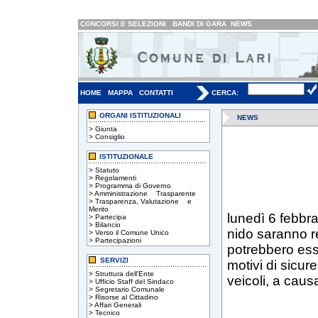
CONCORSI E SELEZIONI
BANDI DI GARA
NEWS
HOME
MAPPA
CONTATTI
CERCA:
ORGANI ISTITUZIONALI
NEWS
>
Giunta
>
Consiglio
ISTITUZIONALE
>
Statuto
>
Regolamenti
>
Programma di Governo
>
Amministrazione Trasparente
>
Trasparenza, Valutazione e
Merito
lunedì 6 febbrai
>
Partecipa
>
Bilancio
nido saranno r
>
Verso il Comune Unico
>
Partecipazioni
potrebbero esse
SERVIZI
motivi di sicure
>
Struttura dell'Ente
veicoli, a caus
>
Ufficio Staff del Sindaco
>
Segretario Comunale
>
Risorse al Cittadino
>
Affari Generali
>
Tecnico