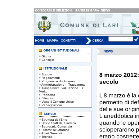
CONCORSI E SELEZIONI
BANDI DI GARA
NEWS
HOME
MAPPA
CONTATTI
CERCA:
ORGANI ISTITUZIONALI
NEWS
>
Giunta
>
Consiglio
ISTITUZIONALE
8 marzo 2012:
>
Statuto
>
Regolamenti
secolo
>
Programma di Governo
>
Amministrazione Trasparente
>
Trasparenza, Valutazione e
Merito
L’8 marzo è la 
>
Partecipa
>
Bilancio
permetto di def
>
Verso il Comune Unico
>
Partecipazioni
delle sue origi
SERVIZI
L’aneddotica inf
>
Struttura dell'Ente
quando le opera
>
Ufficio Staff del Sindaco
>
Segretario Comunale
scioperarono per
>
Risorse al Cittadino
>
Affari Generali
erano costrette
>
Tecnico