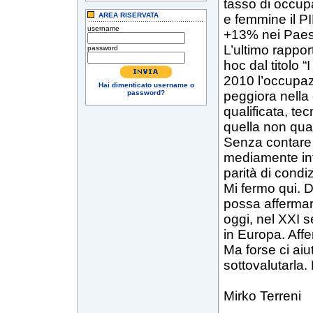
tasso di occup
AREA RISERVATA
e femmine il PI
username
+13% nei Paes
L’ultimo rappor
password
hoc dal titolo “
2010 l’occupaz
Hai dimenticato username o
password?
peggiora nella 
qualificata, te
quella non qual
Senza contare i
mediamente inf
parità di condiz
Mi fermo qui. D
possa affermar
oggi, nel XXI 
in Europa. Affe
Ma forse ci aiu
sottovalutarla.
Mirko Terreni