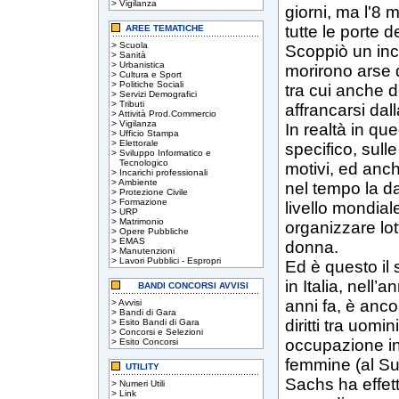
>
Vigilanza
giorni, ma l'8 
tutte le porte d
AREE TEMATICHE
>
Scuola
Scoppiò un ince
>
Sanità
>
Urbanistica
morirono arse d
>
Cultura e Sport
>
Politiche Sociali
tra cui anche d
>
Servizi Demografici
>
Tributi
affrancarsi dall
>
Attività Prod.Commercio
>
Vigilanza
In realtà in queg
>
Ufficio Stampa
>
Elettorale
specifico, sull
>
Sviluppo Informatico e
Tecnologico
motivi, ed anch
>
Incarichi professionali
>
Ambiente
nel tempo la d
>
Protezione Civile
>
Formazione
livello mondial
>
URP
>
Matrimonio
organizzare lott
>
Opere Pubbliche
>
EMAS
donna.
>
Manutenzioni
>
Lavori Pubblici - Espropri
Ed è questo il 
in Italia, nell’
BANDI CONCORSI AVVISI
anni fa, è anco
>
Avvisi
>
Bandi di Gara
diritti tra uomi
>
Esito Bandi di Gara
>
Concorsi e Selezioni
occupazione in 
>
Esito Concorsi
femmine (al Su
UTILITY
Sachs ha effett
>
Numeri Utili
>
Link