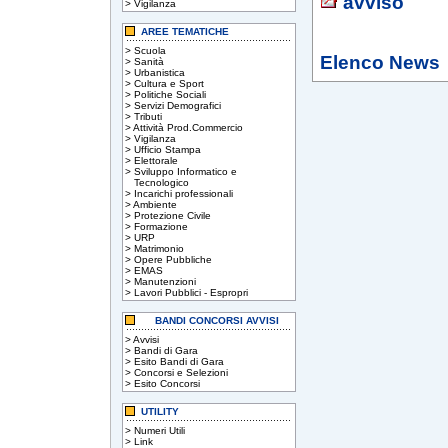
avviso
>
Vigilanza
AREE TEMATICHE
>
Scuola
Elenco News
>
Sanità
>
Urbanistica
>
Cultura e Sport
>
Politiche Sociali
>
Servizi Demografici
>
Tributi
>
Attività Prod.Commercio
>
Vigilanza
>
Ufficio Stampa
>
Elettorale
>
Sviluppo Informatico e
Tecnologico
>
Incarichi professionali
>
Ambiente
>
Protezione Civile
>
Formazione
>
URP
>
Matrimonio
>
Opere Pubbliche
>
EMAS
>
Manutenzioni
>
Lavori Pubblici - Espropri
BANDI CONCORSI AVVISI
>
Avvisi
>
Bandi di Gara
>
Esito Bandi di Gara
>
Concorsi e Selezioni
>
Esito Concorsi
UTILITY
>
Numeri Utili
>
Link