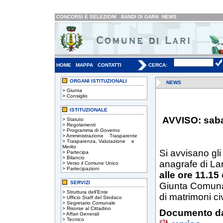
CONCORSI E SELEZIONI
BANDI DI GARA
NEWS
HOME
MAPPA
CONTATTI
CERCA:
ORGANI ISTITUZIONALI
NEWS
>
Giunta
>
Consiglio
ISTITUZIONALE
AVVISO: sabat
>
Statuto
>
Regolamenti
>
Programma di Governo
>
Amministrazione Trasparente
>
Trasparenza, Valutazione e
Merito
Si avvisano gl
>
Partecipa
>
Bilancio
anagrafe di Lar
>
Verso il Comune Unico
>
Partecipazioni
alle ore 11.15
SERVIZI
Giunta Comunal
>
Struttura dell'Ente
di matrimoni civi
>
Ufficio Staff del Sindaco
>
Segretario Comunale
>
Risorse al Cittadino
Documento da
>
Affari Generali
>
Tecnico