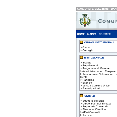
CONCORSI E SELEZIONI
BAND
HOME
MAPPA
CONTATTI
ORGANI ISTITUZIONALI
>
Giunta
>
Consiglio
ISTITUZIONALE
>
Statuto
>
Regolamenti
>
Programma di Governo
>
Amministrazione Trasparen
>
Trasparenza, Valutazione 
Merito
>
Partecipa
>
Bilancio
>
Verso il Comune Unico
>
Partecipazioni
SERVIZI
>
Struttura dell'Ente
>
Ufficio Staff del Sindaco
>
Segretario Comunale
>
Risorse al Cittadino
>
Affari Generali
>
Tecnico