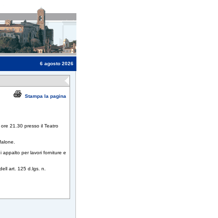
6 agosto 2026
Stampa la pagina
ore 21.30 presso il Teatro
falone.
 appalto per lavori forniture e
ell art. 125 d.lgs. n.