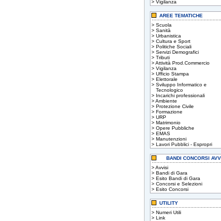
>
Vigilanza
AREE TEMATICHE
>
Scuola
>
Sanità
>
Urbanistica
>
Cultura e Sport
>
Politiche Sociali
>
Servizi Demografici
>
Tributi
>
Attività Prod.Commercio
>
Vigilanza
>
Ufficio Stampa
>
Elettorale
>
Sviluppo Informatico e
Tecnologico
>
Incarichi professionali
>
Ambiente
>
Protezione Civile
>
Formazione
>
URP
>
Matrimonio
>
Opere Pubbliche
>
EMAS
>
Manutenzioni
>
Lavori Pubblici - Espropri
BANDI CONCORSI AVV
>
Avvisi
>
Bandi di Gara
>
Esito Bandi di Gara
>
Concorsi e Selezioni
>
Esito Concorsi
UTILITY
>
Numeri Utili
>
Link