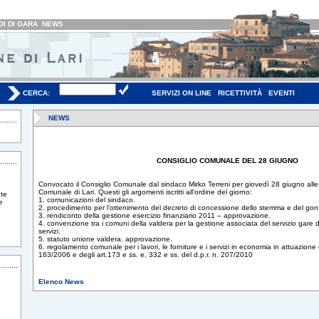
I DI GARA
NEWS
CERCA:
SERVIZI ON LINE
RICETTIVITÀ
EVENTI
NEWS
CONSIGLIO COMUNALE DEL 28 GIUGNO
Convocato il Consiglio Comunale dal sindaco Mirko Terreni per giovedì 28 giugno alle 
Comunale di Lari. Questi gli argomenti iscritti all'ordine del giorno:
te
1. comunicazioni del sindaco.
e
2. procedimento per l’ottenimento del decreto di concessione dello stemma e del gon
3. rendiconto della gestione esercizio finanziario 2011 – approvazione.
4. convenzione tra i comuni della valdera per la gestione associata del servizio gare di
servizi.
5. statuto unione valdera. approvazione.
6. regolamento comunale per i lavori, le forniture e i servizi in economia in attuazione d
163/2006 e degli art.173 e ss. e. 332 e ss. del d.p.r. n. 207/2010
Elenco News