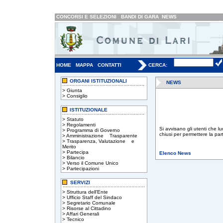
CONCORSI E SELEZIONI
BANDI DI GARA
NEWS
HOME
MAPPA
CONTATTI
CERCA:
ORGANI ISTITUZIONALI
NEWS
>
Giunta
>
Consiglio
ISTITUZIONALE
>
Statuto
>
Regolamenti
Si avvisano gli utenti che lu
>
Programma di Governo
chiusi per permettere la p
>
Amministrazione Trasparente
>
Trasparenza, Valutazione e
Merito
>
Partecipa
Elenco News
>
Bilancio
>
Verso il Comune Unico
>
Partecipazioni
SERVIZI
>
Struttura dell'Ente
>
Ufficio Staff del Sindaco
>
Segretario Comunale
>
Risorse al Cittadino
>
Affari Generali
>
Tecnico