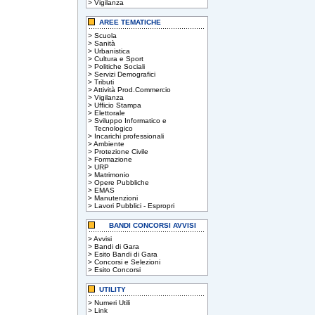
>
Vigilanza
AREE TEMATICHE
>
Scuola
>
Sanità
>
Urbanistica
>
Cultura e Sport
>
Politiche Sociali
>
Servizi Demografici
>
Tributi
>
Attività Prod.Commercio
>
Vigilanza
>
Ufficio Stampa
>
Elettorale
>
Sviluppo Informatico e
Tecnologico
>
Incarichi professionali
>
Ambiente
>
Protezione Civile
>
Formazione
>
URP
>
Matrimonio
>
Opere Pubbliche
>
EMAS
>
Manutenzioni
>
Lavori Pubblici - Espropri
BANDI CONCORSI AVVISI
>
Avvisi
>
Bandi di Gara
>
Esito Bandi di Gara
>
Concorsi e Selezioni
>
Esito Concorsi
UTILITY
>
Numeri Utili
>
Link