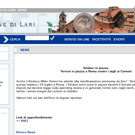
I DI GARA
NEWS
CERCA:
SERVIZI ON LINE
RICETTIVITÀ
EVENTI
NEWS
Sindaci in piazza:
Terreni in piazza a Roma contro i tagli ai Comuni
Anche il Sindaco Mirko Terreni ha aderito alla manifestazione promossa da Anci " Sin
te
questa mattina ( 24 luglio) a Roma. I Sindaci sono scesi in piazza davanti il Senato per
e
imposti dal decreto legge sulla spending review e in generale contro tutti i tagli ciech
rischio i servizi erogati dai comuni ai cittadini.
Ulterori Info sul sito dell'Anci di seguito riportato
Link di approfondimento
:
>>
ANCI
Elenco News