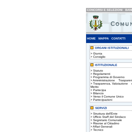
CONCORSI E SELEZIONI
BAND
HOME
MAPPA
CONTATTI
ORGANI ISTITUZIONALI
>
Giunta
>
Consiglio
ISTITUZIONALE
>
Statuto
>
Regolamenti
>
Programma di Governo
>
Amministrazione Trasparen
>
Trasparenza, Valutazione 
Merito
>
Partecipa
>
Bilancio
>
Verso il Comune Unico
>
Partecipazioni
SERVIZI
>
Struttura dell'Ente
>
Ufficio Staff del Sindaco
>
Segretario Comunale
>
Risorse al Cittadino
>
Affari Generali
>
Tecnico