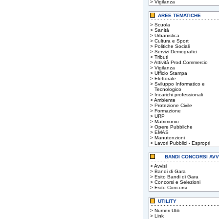
>
Vigilanza
AREE TEMATICHE
>
Scuola
>
Sanità
>
Urbanistica
>
Cultura e Sport
>
Politiche Sociali
>
Servizi Demografici
>
Tributi
>
Attività Prod.Commercio
>
Vigilanza
>
Ufficio Stampa
>
Elettorale
>
Sviluppo Informatico e
Tecnologico
>
Incarichi professionali
>
Ambiente
>
Protezione Civile
>
Formazione
>
URP
>
Matrimonio
>
Opere Pubbliche
>
EMAS
>
Manutenzioni
>
Lavori Pubblici - Espropri
BANDI CONCORSI AVV
>
Avvisi
>
Bandi di Gara
>
Esito Bandi di Gara
>
Concorsi e Selezioni
>
Esito Concorsi
UTILITY
>
Numeri Utili
>
Link