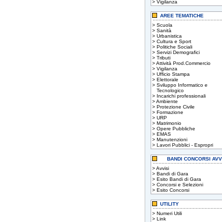
>
Vigilanza
AREE TEMATICHE
>
Scuola
>
Sanità
>
Urbanistica
>
Cultura e Sport
>
Politiche Sociali
>
Servizi Demografici
>
Tributi
>
Attività Prod.Commercio
>
Vigilanza
>
Ufficio Stampa
>
Elettorale
>
Sviluppo Informatico e
Tecnologico
>
Incarichi professionali
>
Ambiente
>
Protezione Civile
>
Formazione
>
URP
>
Matrimonio
>
Opere Pubbliche
>
EMAS
>
Manutenzioni
>
Lavori Pubblici - Espropri
BANDI CONCORSI AVV
>
Avvisi
>
Bandi di Gara
>
Esito Bandi di Gara
>
Concorsi e Selezioni
>
Esito Concorsi
UTILITY
>
Numeri Utili
>
Link