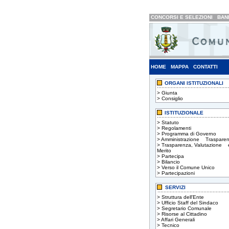
CONCORSI E SELEZIONI
BAND
HOME
MAPPA
CONTATTI
ORGANI ISTITUZIONALI
>
Giunta
>
Consiglio
ISTITUZIONALE
>
Statuto
>
Regolamenti
>
Programma di Governo
>
Amministrazione Trasparen
>
Trasparenza, Valutazione 
Merito
>
Partecipa
>
Bilancio
>
Verso il Comune Unico
>
Partecipazioni
SERVIZI
>
Struttura dell'Ente
>
Ufficio Staff del Sindaco
>
Segretario Comunale
>
Risorse al Cittadino
>
Affari Generali
>
Tecnico