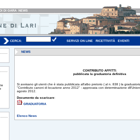
I DI GARA
NEWS
CERCA:
SERVIZI ON LINE
RICETTIVITÀ
EVENTI
NEWS
CONTRIBUTO AFFITTI:
pubblicata la graduatoria definitiva
Si avvisano gli utenti che è stata pubblicata all'albo pretorio ( al n. 838 ) la graduator
te
"Contributo canoni di locazione anno 2012" - approvata con determinazione dll'Union
e
agosto 2012.
Documento da scaricare
:
GRADUATORIA
Elenco News