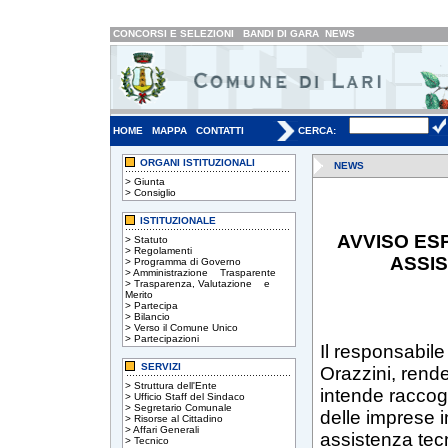
CONCORSI E SELEZIONI
BANDI DI GARA
NEWS
HOME
MAPPA
CONTATTI
CERCA:
ORGANI ISTITUZIONALI
NEWS
>
Giunta
>
Consiglio
ISTITUZIONALE
AVVISO ESP
>
Statuto
>
Regolamenti
ASSI
>
Programma di Governo
>
Amministrazione Trasparente
>
Trasparenza, Valutazione e
Merito
>
Partecipa
>
Bilancio
>
Verso il Comune Unico
>
Partecipazioni
Il responsabile
SERVIZI
Orazzini, rend
>
Struttura dell'Ente
intende raccogl
>
Ufficio Staff del Sindaco
>
Segretario Comunale
delle imprese i
>
Risorse al Cittadino
>
Affari Generali
assistenza tec
>
Tecnico