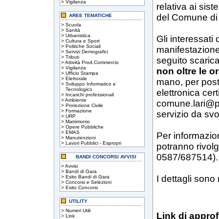
>
Vigilanza
relativa ai sist
del Comune di 
AREE TEMATICHE
>
Scuola
>
Sanità
>
Urbanistica
Gli interessat
>
Cultura e Sport
>
Politiche Sociali
manifestazione 
>
Servizi Demografici
>
Tributi
seguito scarica
>
Attività Prod.Commercio
>
Vigilanza
non oltre le o
>
Ufficio Stampa
>
Elettorale
mano, per post
>
Sviluppo Informatico e
Tecnologico
elettronica certi
>
Incarichi professionali
>
Ambiente
comune.lari@pos
>
Protezione Civile
>
Formazione
servizio da svo
>
URP
>
Matrimonio
>
Opere Pubbliche
>
EMAS
Per informazioni
>
Manutenzioni
>
Lavori Pubblici - Espropri
potranno rivolg
0587/687514).
BANDI CONCORSI AVVISI
>
Avvisi
>
Bandi di Gara
I dettagli sono 
>
Esito Bandi di Gara
>
Concorsi e Selezioni
>
Esito Concorsi
UTILITY
>
Numeri Utili
Link di appro
>
Link