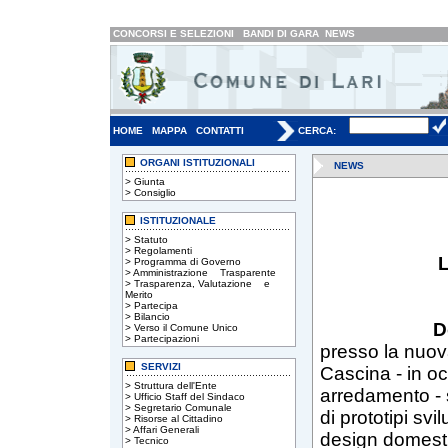
CONCORSI E SELEZIONI
BANDI DI GARA
NEWS
HOME
MAPPA
CONTATTI
CERCA:
ORGANI ISTITUZIONALI
NEWS
>
Giunta
>
Consiglio
ISTITUZIONALE
>
Statuto
>
Regolamenti
>
Programma di Governo
>
Amministrazione Trasparente
>
Trasparenza, Valutazione e
Merito
>
Partecipa
>
Bilancio
D
>
Verso il Comune Unico
>
Partecipazioni
presso la nuov
SERVIZI
Cascina - in o
>
Struttura dell'Ente
arredamento - 
>
Ufficio Staff del Sindaco
>
Segretario Comunale
di prototipi svi
>
Risorse al Cittadino
>
Affari Generali
design domestic
>
Tecnico