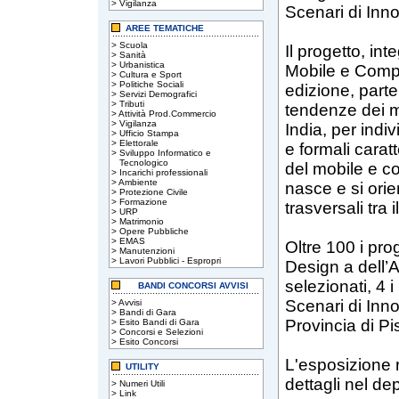
>
Vigilanza
Scenari di Inn
AREE TEMATICHE
>
Scuola
Il progetto, in
>
Sanità
>
Urbanistica
Mobile e Compl
>
Cultura e Sport
>
Politiche Sociali
edizione, parte 
>
Servizi Demografici
>
Tributi
tendenze dei m
>
Attività Prod.Commercio
>
Vigilanza
India, per indi
>
Ufficio Stampa
>
Elettorale
e formali caratt
>
Sviluppo Informatico e
Tecnologico
del mobile e co
>
Incarichi professionali
>
Ambiente
nasce e si orie
>
Protezione Civile
>
Formazione
trasversali tra
>
URP
>
Matrimonio
>
Opere Pubbliche
>
EMAS
Oltre 100 i prog
>
Manutenzioni
>
Lavori Pubblici - Espropri
Design a dell’A
selezionati, 4 i
BANDI CONCORSI AVVISI
Scenari di Inno
>
Avvisi
>
Bandi di Gara
Provincia di P
>
Esito Bandi di Gara
>
Concorsi e Selezioni
>
Esito Concorsi
L'esposizione r
UTILITY
dettagli nel dep
>
Numeri Utili
>
Link