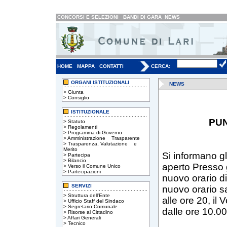
CONCORSI E SELEZIONI
BANDI DI GARA
NEWS
HOME
MAPPA
CONTATTI
CERCA:
ORGANI ISTITUZIONALI
NEWS
>
Giunta
>
Consiglio
ISTITUZIONALE
PUN
>
Statuto
>
Regolamenti
>
Programma di Governo
>
Amministrazione Trasparente
>
Trasparenza, Valutazione e
Merito
Si informano gl
>
Partecipa
>
Bilancio
aperto Presso g
>
Verso il Comune Unico
>
Partecipazioni
nuovo orario di
SERVIZI
nuovo orario sa
>
Struttura dell'Ente
alle ore 20, il 
>
Ufficio Staff del Sindaco
>
Segretario Comunale
dalle ore 10.00
>
Risorse al Cittadino
>
Affari Generali
>
Tecnico