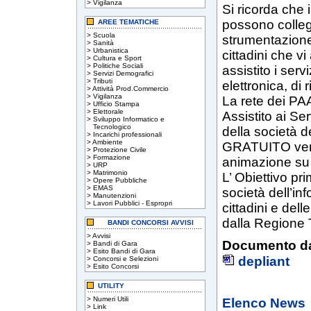
>
Vigilanza
Si ricorda che 
possono collega
AREE TEMATICHE
>
Scuola
strumentazione 
>
Sanità
>
Urbanistica
cittadini che v
>
Cultura e Sport
>
Politiche Sociali
assistito i serv
>
Servizi Demografici
>
Tributi
elettronica, di
>
Attività Prod.Commercio
>
Vigilanza
La rete dei PAA
>
Ufficio Stampa
>
Elettorale
Assistito ai Se
>
Sviluppo Informatico e
Tecnologico
della società 
>
Incarichi professionali
>
Ambiente
GRATUITO verso
>
Protezione Civile
>
Formazione
animazione su 
>
URP
>
Matrimonio
L’ Obiettivo pr
>
Opere Pubbliche
>
EMAS
società dell’in
>
Manutenzioni
>
Lavori Pubblici - Espropri
cittadini e dell
dalla Regione 
BANDI CONCORSI AVVISI
>
Avvisi
Documento da
>
Bandi di Gara
>
Esito Bandi di Gara
depliant
>
Concorsi e Selezioni
>
Esito Concorsi
UTILITY
>
Numeri Utili
Elenco News
>
Link