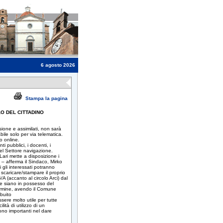
6 agosto 2026
Stampa la pagina
O DEL CITTADINO
sione e assimilati, non sarà
bile solo per via telematica.
o online.
i pubblici, i docenti, i
 del Settore navigazione.
Lari mette a disposizione i
o – afferma il Sindaco, Mirko
i gli interessati potranno
i scaricare/stampare il proprio
A (accanto al circolo Arci) dal
 che siano in possesso del
termine, avendo il Comune
ibuito
sere molto utile per tutte
tà di utilizzo di un
ono importanti nel dare