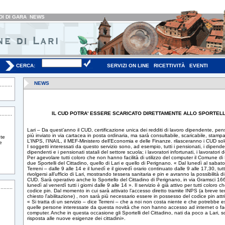
I DI GARA
NEWS
CERCA:
SERVIZI ON LINE
RICETTIVITÀ
EVENTI
NEWS
IL CUD POTRA' ESSERE SCARICATO DIRETTAMENTE ALLO SPORTELL
Lari – Da quest’anno il CUD, certificazione unica dei redditi di lavoro dipendente, pen
più inviato in via cartacea in posta ordinaria, ma sarà consultabile, scaricabile, stampa
te
L’INPS, l’INAIL, il MEF-Ministero dell'Economia e delle Finanze. rilasceranno i CUD sol
e
I soggetti interessati da questo servizio sono, ad esempio, tutti i pensionati, i dipendent
dipendenti e i pensionati statali del settore scuola; i lavoratori infortunati, i lavoratori
Per agevolare tutti coloro che non hanno facilità di utilizzo del computer il Comune di 
due Sportelli del Cittadino, quello di Lari e quello di Perignano. « Dal lunedì al sabat
Terreni – dalle 9 alle 14 e il lunedì e il giovedì orario continuato dalle 9 alle 17,30, tutt
rivolgersi all’ufficio di Lari, mostrando tessera sanitaria e pin e avranno la possibilità d
CUD. Sarà operativo anche lo Sportello del Cittadino di Perignano, in via Gramsci 166/
lunedì al venerdì tutti i giorni dalle 9 alle 14 ». Il servizio è già attivo per tutti coloro
codice pin. Dal momento in cui sarà attivato l’accesso diretto tramite INPS (a breve 
chiesto l'abilitazione) , non sarà più necessario essere in possesso del codice pin attr
« Si tratta di un servizio – dice Terreni – che a noi non costa niente e che potrebbe es
quelle persone interessate da questa novità che non hanno accesso ad internet o facili
computer. Anche in questa occasione gli Sportelli del Cittadino, nati da poco a Lari, s
risposta alle nuove esigenze dei cittadini».