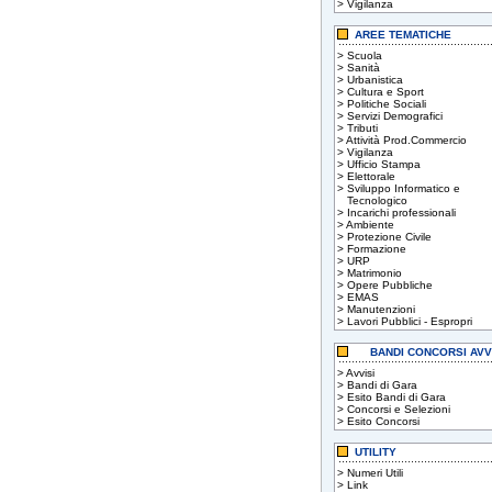
>
Vigilanza
AREE TEMATICHE
>
Scuola
>
Sanità
>
Urbanistica
>
Cultura e Sport
>
Politiche Sociali
>
Servizi Demografici
>
Tributi
>
Attività Prod.Commercio
>
Vigilanza
>
Ufficio Stampa
>
Elettorale
>
Sviluppo Informatico e
Tecnologico
>
Incarichi professionali
>
Ambiente
>
Protezione Civile
>
Formazione
>
URP
>
Matrimonio
>
Opere Pubbliche
>
EMAS
>
Manutenzioni
>
Lavori Pubblici - Espropri
BANDI CONCORSI AVV
>
Avvisi
>
Bandi di Gara
>
Esito Bandi di Gara
>
Concorsi e Selezioni
>
Esito Concorsi
UTILITY
>
Numeri Utili
>
Link