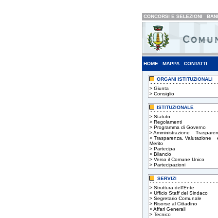
CONCORSI E SELEZIONI
BAND
HOME
MAPPA
CONTATTI
ORGANI ISTITUZIONALI
>
Giunta
>
Consiglio
ISTITUZIONALE
>
Statuto
>
Regolamenti
>
Programma di Governo
>
Amministrazione Trasparen
>
Trasparenza, Valutazione 
Merito
>
Partecipa
>
Bilancio
>
Verso il Comune Unico
>
Partecipazioni
SERVIZI
>
Struttura dell'Ente
>
Ufficio Staff del Sindaco
>
Segretario Comunale
>
Risorse al Cittadino
>
Affari Generali
>
Tecnico