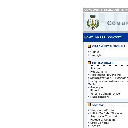
CONCORSI E SELEZIONI
BAND
HOME
MAPPA
CONTATTI
ORGANI ISTITUZIONALI
>
Giunta
>
Consiglio
ISTITUZIONALE
>
Statuto
>
Regolamenti
>
Programma di Governo
>
Amministrazione Trasparen
>
Trasparenza, Valutazione 
Merito
>
Partecipa
>
Bilancio
>
Verso il Comune Unico
>
Partecipazioni
SERVIZI
>
Struttura dell'Ente
>
Ufficio Staff del Sindaco
>
Segretario Comunale
>
Risorse al Cittadino
>
Affari Generali
>
Tecnico