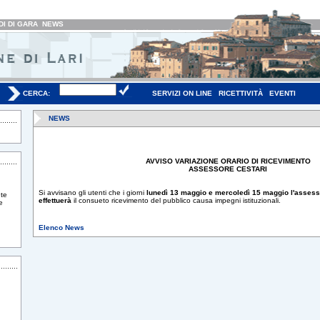
I DI GARA
NEWS
CERCA:
SERVIZI ON LINE
RICETTIVITÀ
EVENTI
NEWS
AVVISO VARIAZIONE ORARIO DI RICEVIMENTO
ASSESSORE CESTARI
Si avvisano gli utenti che i giorni
lunedì 13 maggio e mercoledì 15 maggio l'asses
te
effettuerà
il consueto ricevimento del pubblico causa impegni istituzionali.
e
Elenco News