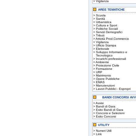
>
Vigilanza
AREE TEMATICHE
>
Scuola
>
Sanità
>
Urbanistica
>
Cultura e Sport
>
Politiche Sociali
>
Servizi Demografici
>
Tributi
>
Attività Prod.Commercio
>
Vigilanza
>
Ufficio Stampa
>
Elettorale
>
Sviluppo Informatico e
Tecnologico
>
Incarichi professionali
>
Ambiente
>
Protezione Civile
>
Formazione
>
URP
>
Matrimonio
>
Opere Pubbliche
>
EMAS
>
Manutenzioni
>
Lavori Pubblici - Espropri
BANDI CONCORSI AVV
>
Avvisi
>
Bandi di Gara
>
Esito Bandi di Gara
>
Concorsi e Selezioni
>
Esito Concorsi
UTILITY
>
Numeri Utili
>
Link