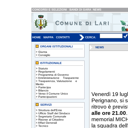
CONCORSI E SELEZIONI
BANDI DI GARA
NEWS
HOME
MAPPA
CONTATTI
CERCA:
ORGANI ISTITUZIONALI
NEWS
>
Giunta
>
Consiglio
ISTITUZIONALE
>
Statuto
>
Regolamenti
>
Programma di Governo
>
Amministrazione Trasparente
>
Trasparenza, Valutazione e
Merito
>
Partecipa
>
Bilancio
Venerdì 19 lugl
>
Verso il Comune Unico
>
Partecipazioni
Perignano, si
SERVIZI
ritrovo è previ
>
Struttura dell'Ente
alle ore 21.00
>
Ufficio Staff del Sindaco
>
Segretario Comunale
memorial MICH
>
Risorse al Cittadino
>
Affari Generali
la squadra del
>
Tecnico