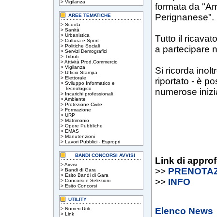
>
Vigilanza
formata da "A
Perignanese".
AREE TEMATICHE
>
Scuola
>
Sanità
>
Urbanistica
Tutto il ricava
>
Cultura e Sport
>
Politiche Sociali
a partecipare 
>
Servizi Demografici
>
Tributi
>
Attività Prod.Commercio
>
Vigilanza
Si ricorda inol
>
Ufficio Stampa
>
Elettorale
riportato - è po
>
Sviluppo Informatico e
Tecnologico
numerose inizi
>
Incarichi professionali
>
Ambiente
>
Protezione Civile
>
Formazione
>
URP
>
Matrimonio
>
Opere Pubbliche
>
EMAS
>
Manutenzioni
>
Lavori Pubblici - Espropri
BANDI CONCORSI AVVISI
Link di appro
>
Avvisi
>>
PRENOTA
>
Bandi di Gara
>
Esito Bandi di Gara
>>
INFO
>
Concorsi e Selezioni
>
Esito Concorsi
UTILITY
>
Numeri Utili
Elenco News
>
Link