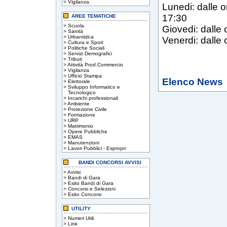
>
Vigilanza
Lunedi: dalle o
17:30
AREE TEMATICHE
>
Scuola
Giovedi: dalle 
>
Sanità
>
Urbanistica
Venerdi: dalle 
>
Cultura e Sport
>
Politiche Sociali
>
Servizi Demografici
>
Tributi
>
Attività Prod.Commercio
>
Vigilanza
>
Ufficio Stampa
Elenco News
>
Elettorale
>
Sviluppo Informatico e
Tecnologico
>
Incarichi professionali
>
Ambiente
>
Protezione Civile
>
Formazione
>
URP
>
Matrimonio
>
Opere Pubbliche
>
EMAS
>
Manutenzioni
>
Lavori Pubblici - Espropri
BANDI CONCORSI AVVISI
>
Avvisi
>
Bandi di Gara
>
Esito Bandi di Gara
>
Concorsi e Selezioni
>
Esito Concorsi
UTILITY
>
Numeri Utili
>
Link