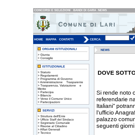
CONCORSI E SELEZIONI
BANDI DI GARA
NEWS
HOME
MAPPA
CONTATTI
CERCA:
ORGANI ISTITUZIONALI
NEWS
>
Giunta
>
Consiglio
ISTITUZIONALE
DOVE SOTTO
>
Statuto
>
Regolamenti
>
Programma di Governo
>
Amministrazione Trasparente
>
Trasparenza, Valutazione e
Merito
Si rende noto c
>
Partecipa
>
Bilancio
referendarie n
>
Verso il Comune Unico
>
Partecipazioni
Italiani” potra
SERVIZI
l’ufficio Anagra
>
Struttura dell'Ente
palazzo comunal
>
Ufficio Staff del Sindaco
>
Segretario Comunale
seguenti giorni 
>
Risorse al Cittadino
>
Affari Generali
>
Tecnico