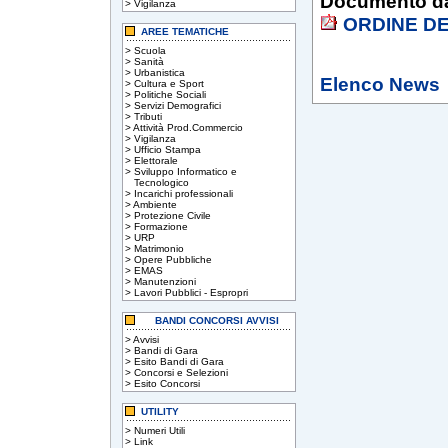
Documento da
>
Vigilanza
ORDINE D
AREE TEMATICHE
>
Scuola
>
Sanità
>
Urbanistica
Elenco News
>
Cultura e Sport
>
Politiche Sociali
>
Servizi Demografici
>
Tributi
>
Attività Prod.Commercio
>
Vigilanza
>
Ufficio Stampa
>
Elettorale
>
Sviluppo Informatico e
Tecnologico
>
Incarichi professionali
>
Ambiente
>
Protezione Civile
>
Formazione
>
URP
>
Matrimonio
>
Opere Pubbliche
>
EMAS
>
Manutenzioni
>
Lavori Pubblici - Espropri
BANDI CONCORSI AVVISI
>
Avvisi
>
Bandi di Gara
>
Esito Bandi di Gara
>
Concorsi e Selezioni
>
Esito Concorsi
UTILITY
>
Numeri Utili
>
Link