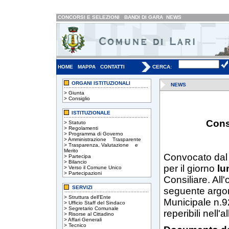
CONCORSI E SELEZIONI
BANDI DI GARA
NEWS
HOME
MAPPA
CONTATTI
CERCA:
ORGANI ISTITUZIONALI
NEWS
>
Giunta
>
Consiglio
ISTITUZIONALE
Cons
>
Statuto
>
Regolamenti
>
Programma di Governo
>
Amministrazione Trasparente
>
Trasparenza, Valutazione e
Merito
Convocato dal 
>
Partecipa
>
Bilancio
per il giorno
lun
>
Verso il Comune Unico
>
Partecipazioni
Consiliare. All'
SERVIZI
seguente argom
>
Struttura dell'Ente
Municipale n.92
>
Ufficio Staff del Sindaco
>
Segretario Comunale
reperibili nell'a
>
Risorse al Cittadino
>
Affari Generali
>
Tecnico