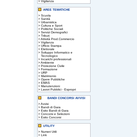
>
Vigilanza
AREE TEMATICHE
>
Scuola
>
Sanità
>
Urbanistica
>
Cultura e Sport
>
Politiche Sociali
>
Servizi Demografici
>
Tributi
>
Attività Prod.Commercio
>
Vigilanza
>
Ufficio Stampa
>
Elettorale
>
Sviluppo Informatico e
Tecnologico
>
Incarichi professionali
>
Ambiente
>
Protezione Civile
>
Formazione
>
URP
>
Matrimonio
>
Opere Pubbliche
>
EMAS
>
Manutenzioni
>
Lavori Pubblici - Espropri
BANDI CONCORSI AVVISI
>
Avvisi
>
Bandi di Gara
>
Esito Bandi di Gara
>
Concorsi e Selezioni
>
Esito Concorsi
UTILITY
>
Numeri Utili
>
Link