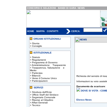
CONCORSI E SELEZIONI
BANDI DI GARA
NEWS
HOME
MAPPA
CONTATTI
CERCA:
ORGANI ISTITUZIONALI
NEWS
>
Giunta
>
Consiglio
ISTITUZIONALE
>
Statuto
>
Regolamenti
>
Programma di Governo
>
Amministrazione Trasparente
>
Trasparenza, Valutazione e
Merito
>
Partecipa
>
Bilancio
Richiesta del servizio di tr
>
Verso il Comune Unico
>
Partecipazioni
Informazioni su voto assist
Documento da scaricare
:
SERVIZI
DOVE SI VOTA - COME
>
Struttura dell'Ente
>
Ufficio Staff del Sindaco
>
Segretario Comunale
Elenco News
>
Risorse al Cittadino
>
Affari Generali
>
Tecnico