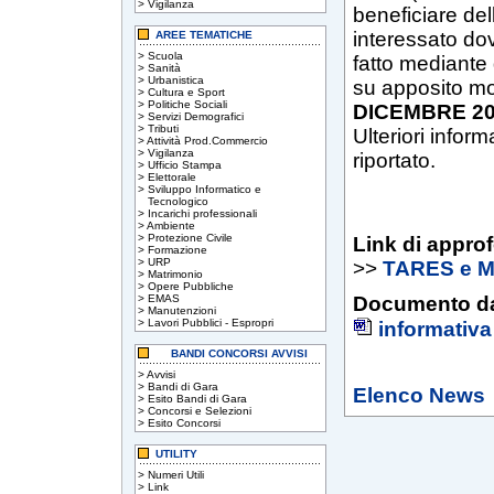
>
Vigilanza
beneficiare del
interessato dov
AREE TEMATICHE
>
Scuola
fatto mediante 
>
Sanità
>
Urbanistica
su apposito mo
>
Cultura e Sport
>
Politiche Sociali
DICEMBRE 2
>
Servizi Demografici
>
Tributi
Ulteriori infor
>
Attività Prod.Commercio
>
Vigilanza
riportato.
>
Ufficio Stampa
>
Elettorale
>
Sviluppo Informatico e
Tecnologico
>
Incarichi professionali
>
Ambiente
>
Protezione Civile
Link di appro
>
Formazione
>
URP
>>
TARES e 
>
Matrimonio
>
Opere Pubbliche
>
EMAS
Documento da
>
Manutenzioni
>
Lavori Pubblici - Espropri
informativa
BANDI CONCORSI AVVISI
>
Avvisi
>
Bandi di Gara
Elenco News
>
Esito Bandi di Gara
>
Concorsi e Selezioni
>
Esito Concorsi
UTILITY
>
Numeri Utili
>
Link