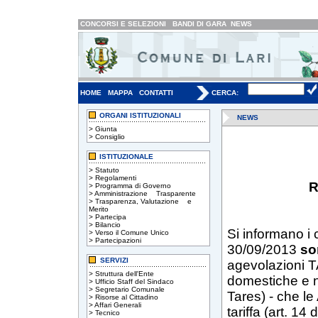
CONCORSI E SELEZIONI
BANDI DI GARA
NEWS
HOME
MAPPA
CONTATTI
CERCA:
ORGANI ISTITUZIONALI
NEWS
>
Giunta
>
Consiglio
ISTITUZIONALE
>
Statuto
>
Regolamenti
R
>
Programma di Governo
>
Amministrazione Trasparente
>
Trasparenza, Valutazione e
Merito
>
Partecipa
>
Bilancio
Si informano i 
>
Verso il Comune Unico
>
Partecipazioni
30/09/2013
so
SERVIZI
agevolazioni T
>
Struttura dell'Ente
domestiche e 
>
Ufficio Staff del Sindaco
>
Segretario Comunale
Tares) - che le
>
Risorse al Cittadino
>
Affari Generali
tariffa (art. 14
>
Tecnico