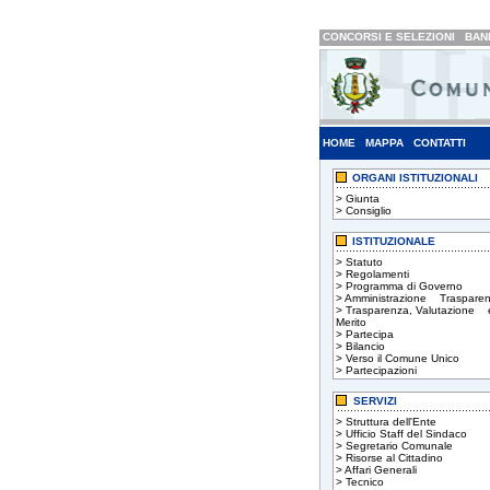
CONCORSI E SELEZIONI
BAND
HOME
MAPPA
CONTATTI
ORGANI ISTITUZIONALI
>
Giunta
>
Consiglio
ISTITUZIONALE
>
Statuto
>
Regolamenti
>
Programma di Governo
>
Amministrazione Trasparen
>
Trasparenza, Valutazione 
Merito
>
Partecipa
>
Bilancio
>
Verso il Comune Unico
>
Partecipazioni
SERVIZI
>
Struttura dell'Ente
>
Ufficio Staff del Sindaco
>
Segretario Comunale
>
Risorse al Cittadino
>
Affari Generali
>
Tecnico