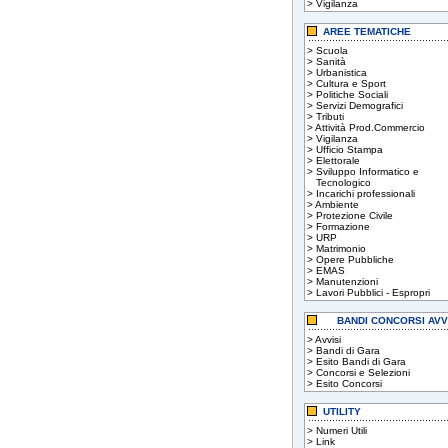
>
Vigilanza
AREE TEMATICHE
>
Scuola
>
Sanità
>
Urbanistica
>
Cultura e Sport
>
Politiche Sociali
>
Servizi Demografici
>
Tributi
>
Attività Prod.Commercio
>
Vigilanza
>
Ufficio Stampa
>
Elettorale
>
Sviluppo Informatico e
Tecnologico
>
Incarichi professionali
>
Ambiente
>
Protezione Civile
>
Formazione
>
URP
>
Matrimonio
>
Opere Pubbliche
>
EMAS
>
Manutenzioni
>
Lavori Pubblici - Espropri
BANDI CONCORSI AVV
>
Avvisi
>
Bandi di Gara
>
Esito Bandi di Gara
>
Concorsi e Selezioni
>
Esito Concorsi
UTILITY
>
Numeri Utili
>
Link