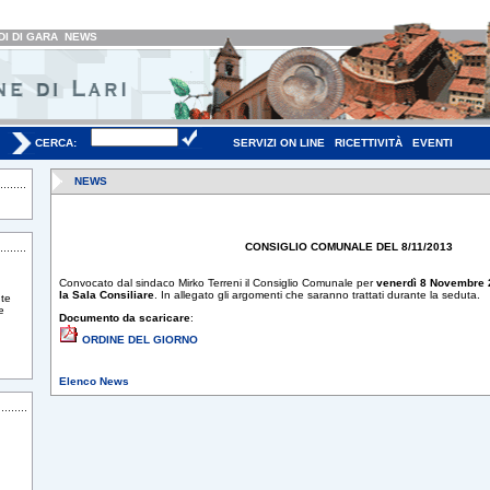
I DI GARA
NEWS
CERCA:
SERVIZI ON LINE
RICETTIVITÀ
EVENTI
NEWS
CONSIGLIO COMUNALE DEL 8/11/2013
Convocato dal sindaco Mirko Terreni il Consiglio Comunale per
venerdì 8 Novembre 2
la Sala Consiliare
. In allegato gli argomenti che saranno trattati durante la seduta.
te
e
Documento da scaricare
:
ORDINE DEL GIORNO
Elenco News