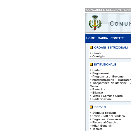
CONCORSI E SELEZIONI
BAND
HOME
MAPPA
CONTATTI
ORGANI ISTITUZIONALI
>
Giunta
>
Consiglio
ISTITUZIONALE
>
Statuto
>
Regolamenti
>
Programma di Governo
>
Amministrazione Trasparen
>
Trasparenza, Valutazione 
Merito
>
Partecipa
>
Bilancio
>
Verso il Comune Unico
>
Partecipazioni
SERVIZI
>
Struttura dell'Ente
>
Ufficio Staff del Sindaco
>
Segretario Comunale
>
Risorse al Cittadino
>
Affari Generali
>
Tecnico