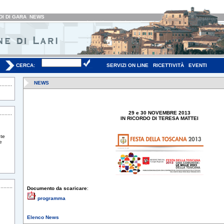
I DI GARA
NEWS
CERCA:
SERVIZI ON LINE
RICETTIVITÀ
EVENTI
NEWS
29 e 30 NOVEMBRE 2013
IN RICORDO DI TERESA MATTEI
te
e
Documento da scaricare
:
programma
Elenco News