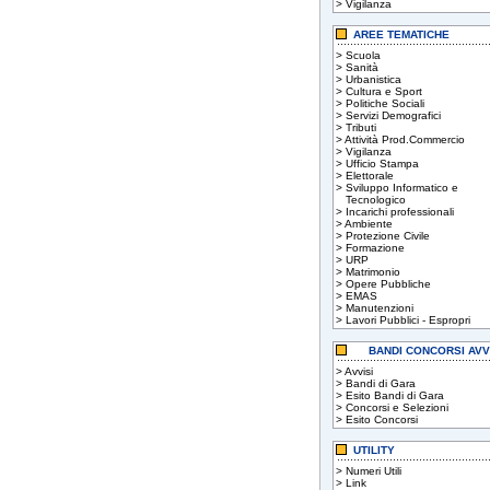
>
Vigilanza
AREE TEMATICHE
>
Scuola
>
Sanità
>
Urbanistica
>
Cultura e Sport
>
Politiche Sociali
>
Servizi Demografici
>
Tributi
>
Attività Prod.Commercio
>
Vigilanza
>
Ufficio Stampa
>
Elettorale
>
Sviluppo Informatico e
Tecnologico
>
Incarichi professionali
>
Ambiente
>
Protezione Civile
>
Formazione
>
URP
>
Matrimonio
>
Opere Pubbliche
>
EMAS
>
Manutenzioni
>
Lavori Pubblici - Espropri
BANDI CONCORSI AVV
>
Avvisi
>
Bandi di Gara
>
Esito Bandi di Gara
>
Concorsi e Selezioni
>
Esito Concorsi
UTILITY
>
Numeri Utili
>
Link