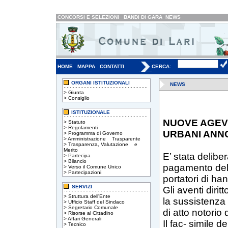
CONCORSI E SELEZIONI
BANDI DI GARA
NEWS
HOME
MAPPA
CONTATTI
CERCA:
ORGANI ISTITUZIONALI
NEWS
>
Giunta
>
Consiglio
ISTITUZIONALE
NUOVE AGEVO
>
Statuto
>
Regolamenti
URBANI ANNO
>
Programma di Governo
>
Amministrazione Trasparente
>
Trasparenza, Valutazione e
Merito
E’ stata delibe
>
Partecipa
>
Bilancio
pagamento della
>
Verso il Comune Unico
>
Partecipazioni
portatori di han
SERVIZI
Gli aventi diri
>
Struttura dell'Ente
la sussistenza 
>
Ufficio Staff del Sindaco
>
Segretario Comunale
di atto notorio
>
Risorse al Cittadino
>
Affari Generali
Il fac- simile d
>
Tecnico