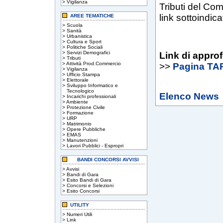
>
Vigilanza
Tributi del Co
link sottoindica
AREE TEMATICHE
>
Scuola
>
Sanità
>
Urbanistica
>
Cultura e Sport
>
Politiche Sociali
>
Servizi Demografici
Link di appro
>
Tributi
>
Attività Prod.Commercio
>>
Pagina TA
>
Vigilanza
>
Ufficio Stampa
>
Elettorale
>
Sviluppo Informatico e
Tecnologico
Elenco News
>
Incarichi professionali
>
Ambiente
>
Protezione Civile
>
Formazione
>
URP
>
Matrimonio
>
Opere Pubbliche
>
EMAS
>
Manutenzioni
>
Lavori Pubblici - Espropri
BANDI CONCORSI AVVISI
>
Avvisi
>
Bandi di Gara
>
Esito Bandi di Gara
>
Concorsi e Selezioni
>
Esito Concorsi
UTILITY
>
Numeri Utili
>
Link