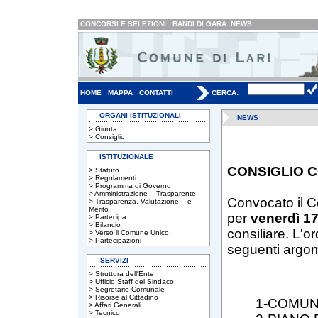
CONCORSI E SELEZIONI
BANDI DI GARA
NEWS
HOME
MAPPA
CONTATTI
CERCA:
ORGANI ISTITUZIONALI
NEWS
>
Giunta
>
Consiglio
ISTITUZIONALE
CONSIGLIO C
>
Statuto
>
Regolamenti
>
Programma di Governo
>
Amministrazione Trasparente
Convocato il C
>
Trasparenza, Valutazione e
Merito
per
venerdì 17
>
Partecipa
>
Bilancio
consiliare. L'o
>
Verso il Comune Unico
>
Partecipazioni
seguenti argom
SERVIZI
>
Struttura dell'Ente
>
Ufficio Staff del Sindaco
>
Segretario Comunale
>
Risorse al Cittadino
1-COMUN
>
Affari Generali
>
Tecnico