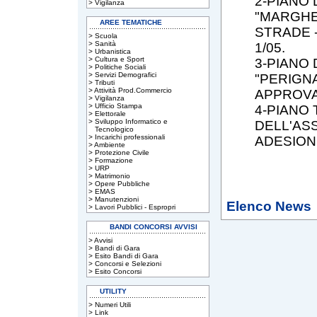
2-PIANO
>
Vigilanza
"MARGHE
AREE TEMATICHE
STRADE -
>
Scuola
>
Sanità
1/05.
>
Urbanistica
>
Cultura e Sport
3-PIANO
>
Politiche Sociali
>
Servizi Demografici
"PERIGNA
>
Tributi
>
Attività Prod.Commercio
APPROVAZ
>
Vigilanza
>
Ufficio Stampa
4-PIANO
>
Elettorale
>
Sviluppo Informatico e
DELL'AS
Tecnologico
>
Incarichi professionali
ADESION
>
Ambiente
>
Protezione Civile
>
Formazione
>
URP
>
Matrimonio
>
Opere Pubbliche
>
EMAS
>
Manutenzioni
Elenco News
>
Lavori Pubblici - Espropri
BANDI CONCORSI AVVISI
>
Avvisi
>
Bandi di Gara
>
Esito Bandi di Gara
>
Concorsi e Selezioni
>
Esito Concorsi
UTILITY
>
Numeri Utili
>
Link