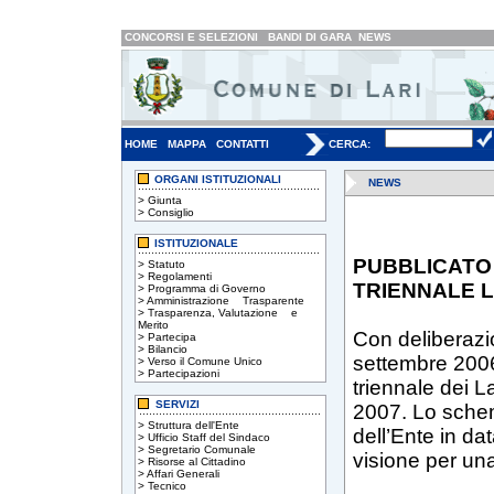
CONCORSI E SELEZIONI
BANDI DI GARA
NEWS
HOME
MAPPA
CONTATTI
CERCA:
ORGANI ISTITUZIONALI
NEWS
>
Giunta
>
Consiglio
ISTITUZIONALE
PUBBLICATO
>
Statuto
>
Regolamenti
TRIENNALE L
>
Programma di Governo
>
Amministrazione Trasparente
>
Trasparenza, Valutazione e
Merito
Con deliberazi
>
Partecipa
>
Bilancio
settembre 2006
>
Verso il Comune Unico
>
Partecipazioni
triennale dei 
SERVIZI
2007. Lo schem
>
Struttura dell'Ente
dell’Ente in da
>
Ufficio Staff del Sindaco
>
Segretario Comunale
visione per una
>
Risorse al Cittadino
>
Affari Generali
>
Tecnico