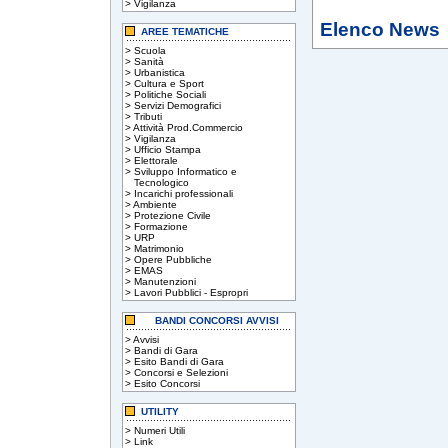
>
Vigilanza
Elenco News
AREE TEMATICHE
>
Scuola
>
Sanità
>
Urbanistica
>
Cultura e Sport
>
Politiche Sociali
>
Servizi Demografici
>
Tributi
>
Attività Prod.Commercio
>
Vigilanza
>
Ufficio Stampa
>
Elettorale
>
Sviluppo Informatico e
Tecnologico
>
Incarichi professionali
>
Ambiente
>
Protezione Civile
>
Formazione
>
URP
>
Matrimonio
>
Opere Pubbliche
>
EMAS
>
Manutenzioni
>
Lavori Pubblici - Espropri
BANDI CONCORSI AVVISI
>
Avvisi
>
Bandi di Gara
>
Esito Bandi di Gara
>
Concorsi e Selezioni
>
Esito Concorsi
UTILITY
>
Numeri Utili
>
Link