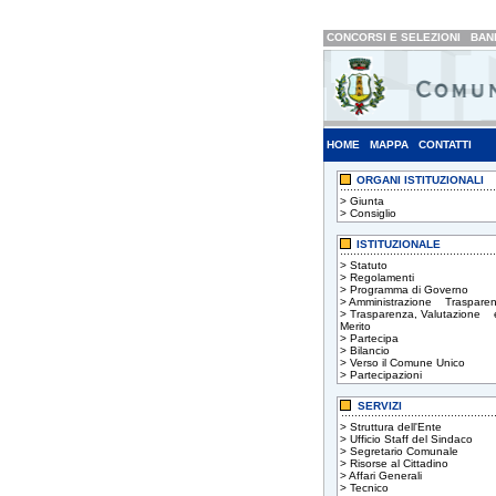
CONCORSI E SELEZIONI
BAND
HOME
MAPPA
CONTATTI
ORGANI ISTITUZIONALI
>
Giunta
>
Consiglio
ISTITUZIONALE
>
Statuto
>
Regolamenti
>
Programma di Governo
>
Amministrazione Trasparen
>
Trasparenza, Valutazione 
Merito
>
Partecipa
>
Bilancio
>
Verso il Comune Unico
>
Partecipazioni
SERVIZI
>
Struttura dell'Ente
>
Ufficio Staff del Sindaco
>
Segretario Comunale
>
Risorse al Cittadino
>
Affari Generali
>
Tecnico