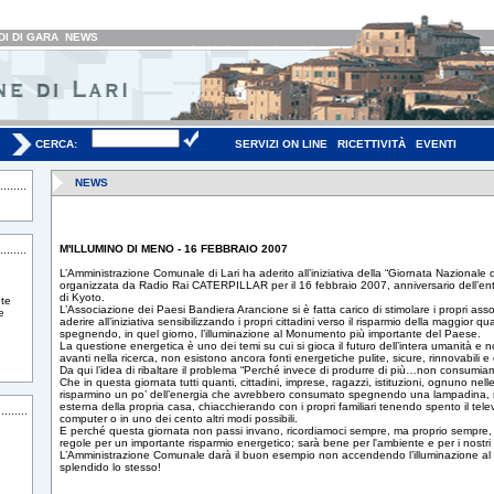
I DI GARA
NEWS
CERCA:
SERVIZI ON LINE
RICETTIVITÀ
EVENTI
NEWS
M'ILLUMINO DI MENO - 16 FEBBRAIO 2007
L’Amministrazione Comunale di Lari ha aderito all’iniziativa della “Giornata Nazionale 
organizzata da Radio Rai CATERPILLAR per il 16 febbraio 2007, anniversario dell’entr
di Kyoto.
te
L’Associazione dei Paesi Bandiera Arancione si è fatta carico di stimolare i propri assoc
e
aderire all’iniziativa sensibilizzando i propri cittadini verso il risparmio della maggior q
spegnendo, in quel giorno, l’illuminazione al Monumento più importante del Paese.
La questione energetica è uno dei temi su cui si gioca il futuro dell’intera umanità e n
avanti nella ricerca, non esistono ancora fonti energetiche pulite, sicure, rinnovabili e
Da qui l’idea di ribaltare il problema “Perché invece di produrre di più…non consumi
Che in questa giornata tutti quanti, cittadini, imprese, ragazzi, istituzioni, ognuno nelle
risparmino un po’ dell’energia che avrebbero consumato spegnendo una lampadina, r
esterna della propria casa, chiacchierando con i propri familiari tenendo spento il tele
computer o in uno dei cento altri modi possibili.
E perché questa giornata non passi invano, ricordiamoci sempre, ma proprio sempre, 
regole per un importante risparmio energetico; sarà bene per l'ambiente e per i nostri 
L’Amministrazione Comunale darà il buon esempio non accendendo l’illuminazione 
splendido lo stesso!