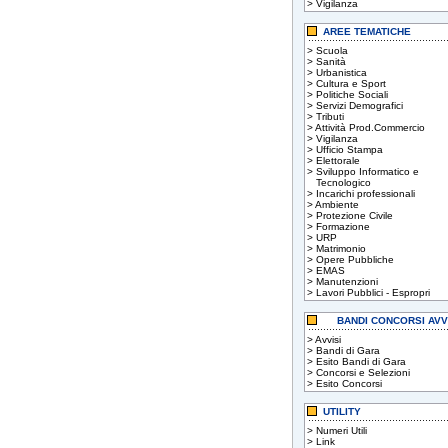
>
Vigilanza
AREE TEMATICHE
>
Scuola
>
Sanità
>
Urbanistica
>
Cultura e Sport
>
Politiche Sociali
>
Servizi Demografici
>
Tributi
>
Attività Prod.Commercio
>
Vigilanza
>
Ufficio Stampa
>
Elettorale
>
Sviluppo Informatico e
Tecnologico
>
Incarichi professionali
>
Ambiente
>
Protezione Civile
>
Formazione
>
URP
>
Matrimonio
>
Opere Pubbliche
>
EMAS
>
Manutenzioni
>
Lavori Pubblici - Espropri
BANDI CONCORSI AVV
>
Avvisi
>
Bandi di Gara
>
Esito Bandi di Gara
>
Concorsi e Selezioni
>
Esito Concorsi
UTILITY
>
Numeri Utili
>
Link