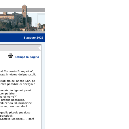
8 agosto 2026
Stampa la pagina
del Risparmio Energetico”,
ata in vigore del protocollo
iati, tra cui anche Lari, ad
uantità possibile di energia e
onostante i grossi passi
 competitive.
amo di meno?”.
 proprie possibilità,
iducendo l’illuminazione
visore, non usando il
quelle piccole preziose
portafogli.
al Castello Mediceo……sarà