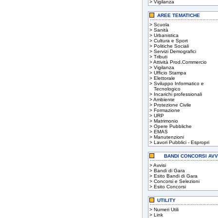
>
Vigilanza
AREE TEMATICHE
>
Scuola
>
Sanità
>
Urbanistica
>
Cultura e Sport
>
Politiche Sociali
>
Servizi Demografici
>
Tributi
>
Attività Prod.Commercio
>
Vigilanza
>
Ufficio Stampa
>
Elettorale
>
Sviluppo Informatico e
Tecnologico
>
Incarichi professionali
>
Ambiente
>
Protezione Civile
>
Formazione
>
URP
>
Matrimonio
>
Opere Pubbliche
>
EMAS
>
Manutenzioni
>
Lavori Pubblici - Espropri
BANDI CONCORSI AVV
>
Avvisi
>
Bandi di Gara
>
Esito Bandi di Gara
>
Concorsi e Selezioni
>
Esito Concorsi
UTILITY
>
Numeri Utili
>
Link