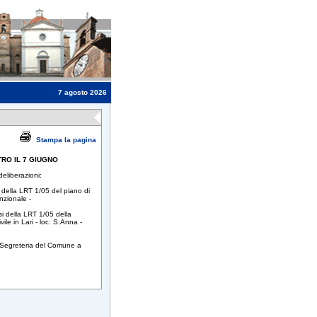
7 agosto 2026
Stampa la pagina
NTRO IL 7 GIUGNO
deliberazioni:
 della LRT 1/05 del piano di
nzionale -
si della LRT 1/05 della
ile in Lari - loc. S.Anna -
la Segreteria del Comune a