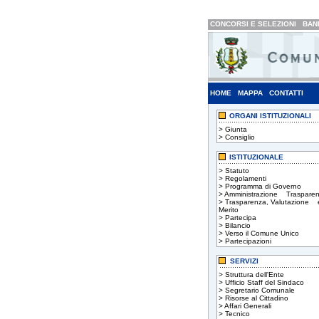
CONCORSI E SELEZIONI
BAND
HOME
MAPPA
CONTATTI
ORGANI ISTITUZIONALI
>
Giunta
>
Consiglio
ISTITUZIONALE
>
Statuto
>
Regolamenti
>
Programma di Governo
>
Amministrazione Trasparen
>
Trasparenza, Valutazione 
Merito
>
Partecipa
>
Bilancio
>
Verso il Comune Unico
>
Partecipazioni
SERVIZI
>
Struttura dell'Ente
>
Ufficio Staff del Sindaco
>
Segretario Comunale
>
Risorse al Cittadino
>
Affari Generali
>
Tecnico