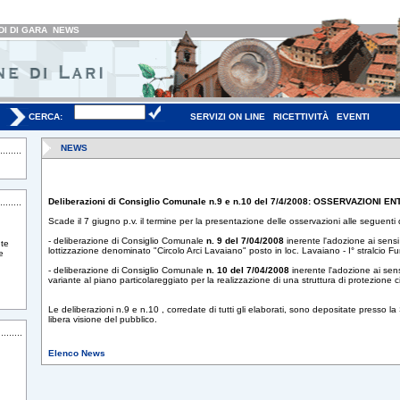
I DI GARA
NEWS
CERCA:
SERVIZI ON LINE
RICETTIVITÀ
EVENTI
NEWS
Deliberazioni di Consiglio Comunale n.9 e n.10 del 7/4/2008: OSSERVAZIONI E
Scade il 7 giugno p.v. il termine per la presentazione delle osservazioni alle seguenti 
- deliberazione di Consiglio Comunale
n. 9 del 7/04/2008
inerente l'adozione ai sensi
te
lottizzazione denominato "Circolo Arci Lavaiano" posto in loc. Lavaiano - I° stralcio Fu
e
- deliberazione di Consiglio Comunale
n. 10 del 7/04/2008
inerente l'adozione ai sen
variante al piano particolareggiato per la realizzazione di una struttura di protezione civ
Le deliberazioni n.9 e n.10 , corredate di tutti gli elaborati, sono depositate presso 
libera visione del pubblico.
Elenco News