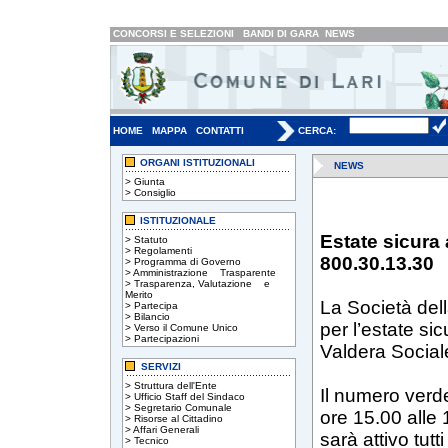
CONCORSI E SELEZIONI
BANDI DI GARA
NEWS
HOME
MAPPA
CONTATTI
CERCA:
ORGANI ISTITUZIONALI
NEWS
>
Giunta
>
Consiglio
ISTITUZIONALE
Estate sicura
>
Statuto
>
Regolamenti
800.30.13.30
>
Programma di Governo
>
Amministrazione Trasparente
>
Trasparenza, Valutazione e
Merito
La Società dell
>
Partecipa
>
Bilancio
per l’estate si
>
Verso il Comune Unico
>
Partecipazioni
Valdera Social
SERVIZI
>
Struttura dell'Ente
Il numero verde
>
Ufficio Staff del Sindaco
>
Segretario Comunale
ore 15.00 alle 1
>
Risorse al Cittadino
>
Affari Generali
sarà attivo tutt
>
Tecnico