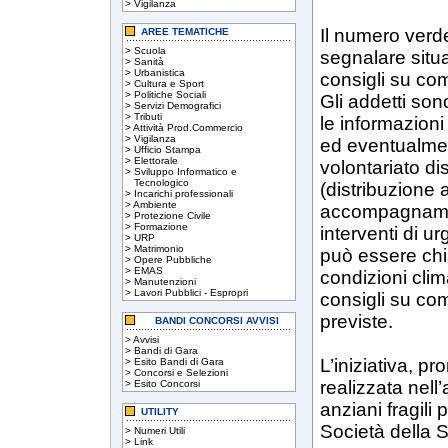
>
Vigilanza
Il numero verd
AREE TEMATICHE
>
Scuola
segnalare situa
>
Sanità
>
Urbanistica
consigli su come
>
Cultura e Sport
>
Politiche Sociali
Gli addetti son
>
Servizi Demografici
>
Tributi
le informazioni 
>
Attività Prod.Commercio
>
Vigilanza
ed eventualment
>
Ufficio Stampa
>
Elettorale
volontariato dis
>
Sviluppo Informatico e
Tecnologico
(distribuzione
>
Incarichi professionali
>
Ambiente
accompagnamen
>
Protezione Civile
>
Formazione
interventi di u
>
URP
>
Matrimonio
può essere chi
>
Opere Pubbliche
>
EMAS
condizioni clim
>
Manutenzioni
>
Lavori Pubblici - Espropri
consigli su com
previste.
BANDI CONCORSI AVVISI
>
Avvisi
>
Bandi di Gara
L’iniziativa, p
>
Esito Bandi di Gara
>
Concorsi e Selezioni
realizzata nell’
>
Esito Concorsi
anziani fragili 
UTILITY
Società della S
>
Numeri Utili
>
Link