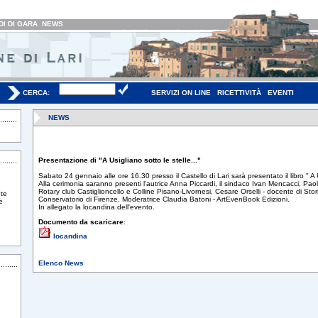
I DI GARA
NEWS
CERCA:
SERVIZI ON LINE
RICETTIVITÀ
EVENTI
NEWS
Presentazione di "A Usigliano sotto le stelle..."
Sabato 24 gennaio alle ore 16.30 presso il Castello di Lari sarà presentato il libro " A Us
Alla cerimonia saranno presenti l'autrice Anna Piccardi, il sindaco Ivan Mencacci, Pao
Rotary club Castiglioncello e Colline Pisano-Livornesi, Cesare Orselli - docente di Stor
te
Conservatorio di Firenze. Moderatrice Claudia Batoni - ArtEvenBook Edizioni.
e
In allegato la locandina dell'evento.
Documento da scaricare
:
locandina
Elenco News