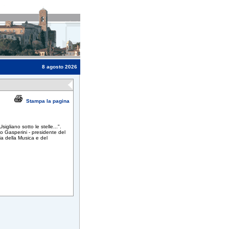
8 agosto 2026
Stampa la pagina
igliano sotto le stelle...".
lo Gasperini - presidente del
ia della Musica e del