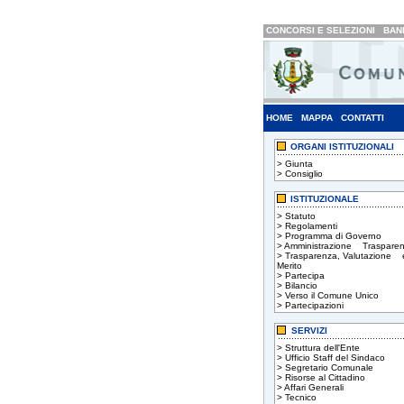
CONCORSI E SELEZIONI
BAND
HOME
MAPPA
CONTATTI
ORGANI ISTITUZIONALI
>
Giunta
>
Consiglio
ISTITUZIONALE
>
Statuto
>
Regolamenti
>
Programma di Governo
>
Amministrazione Trasparen
>
Trasparenza, Valutazione 
Merito
>
Partecipa
>
Bilancio
>
Verso il Comune Unico
>
Partecipazioni
SERVIZI
>
Struttura dell'Ente
>
Ufficio Staff del Sindaco
>
Segretario Comunale
>
Risorse al Cittadino
>
Affari Generali
>
Tecnico