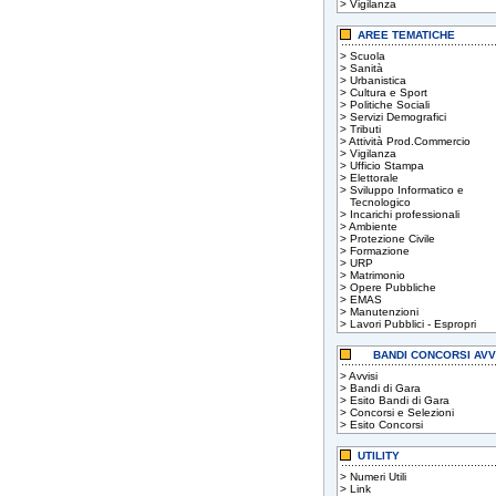
>
Vigilanza
AREE TEMATICHE
>
Scuola
>
Sanità
>
Urbanistica
>
Cultura e Sport
>
Politiche Sociali
>
Servizi Demografici
>
Tributi
>
Attività Prod.Commercio
>
Vigilanza
>
Ufficio Stampa
>
Elettorale
>
Sviluppo Informatico e
Tecnologico
>
Incarichi professionali
>
Ambiente
>
Protezione Civile
>
Formazione
>
URP
>
Matrimonio
>
Opere Pubbliche
>
EMAS
>
Manutenzioni
>
Lavori Pubblici - Espropri
BANDI CONCORSI AVV
>
Avvisi
>
Bandi di Gara
>
Esito Bandi di Gara
>
Concorsi e Selezioni
>
Esito Concorsi
UTILITY
>
Numeri Utili
>
Link