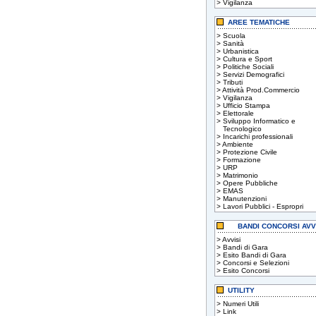
>
Vigilanza
AREE TEMATICHE
>
Scuola
>
Sanità
>
Urbanistica
>
Cultura e Sport
>
Politiche Sociali
>
Servizi Demografici
>
Tributi
>
Attività Prod.Commercio
>
Vigilanza
>
Ufficio Stampa
>
Elettorale
>
Sviluppo Informatico e
Tecnologico
>
Incarichi professionali
>
Ambiente
>
Protezione Civile
>
Formazione
>
URP
>
Matrimonio
>
Opere Pubbliche
>
EMAS
>
Manutenzioni
>
Lavori Pubblici - Espropri
BANDI CONCORSI AVV
>
Avvisi
>
Bandi di Gara
>
Esito Bandi di Gara
>
Concorsi e Selezioni
>
Esito Concorsi
UTILITY
>
Numeri Utili
>
Link