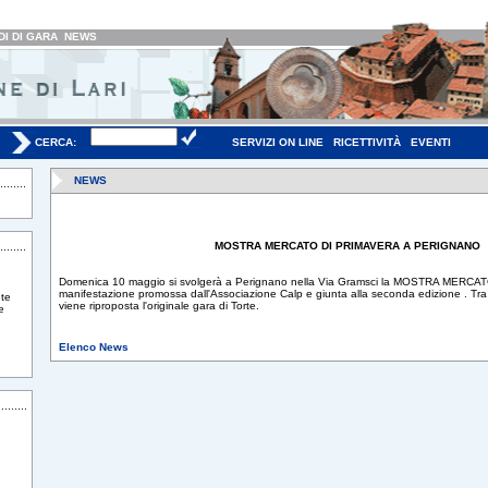
I DI GARA
NEWS
CERCA:
SERVIZI ON LINE
RICETTIVITÀ
EVENTI
NEWS
MOSTRA MERCATO DI PRIMAVERA A PERIGNANO
Domenica 10 maggio si svolgerà a Perignano nella Via Gramsci la MOSTRA MERC
manifestazione promossa dall'Associazione Calp e giunta alla seconda edizione . Tra 
te
viene riproposta l'originale gara di Torte.
e
Elenco News