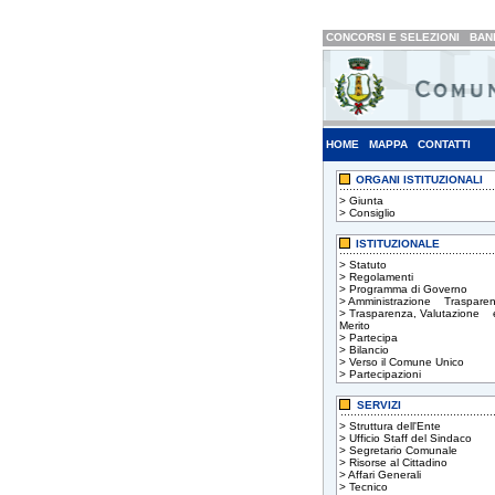
CONCORSI E SELEZIONI
BAND
HOME
MAPPA
CONTATTI
ORGANI ISTITUZIONALI
>
Giunta
>
Consiglio
ISTITUZIONALE
>
Statuto
>
Regolamenti
>
Programma di Governo
>
Amministrazione Trasparen
>
Trasparenza, Valutazione 
Merito
>
Partecipa
>
Bilancio
>
Verso il Comune Unico
>
Partecipazioni
SERVIZI
>
Struttura dell'Ente
>
Ufficio Staff del Sindaco
>
Segretario Comunale
>
Risorse al Cittadino
>
Affari Generali
>
Tecnico