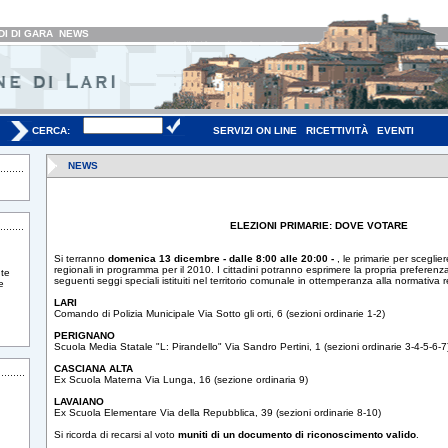
I DI GARA
NEWS
CERCA:
SERVIZI ON LINE
RICETTIVITÀ
EVENTI
NEWS
ELEZIONI PRIMARIE: DOVE VOTARE
Si terranno
domenica 13 dicembre - dalle 8:00 alle 20:00 -
, le primarie per sceglier
regionali in programma per il 2010. I cittadini potranno esprimere la propria preferenz
te
seguenti seggi speciali istituiti nel territorio comunale in ottemperanza alla normativa r
e
LARI
Comando di Polizia Municipale Via Sotto gli orti, 6 (sezioni ordinarie 1-2)
PERIGNANO
Scuola Media Statale "L: Pirandello" Via Sandro Pertini, 1 (sezioni ordinarie 3-4-5-6-7
CASCIANA ALTA
Ex Scuola Materna Via Lunga, 16 (sezione ordinaria 9)
LAVAIANO
Ex Scuola Elementare Via della Repubblica, 39 (sezioni ordinarie 8-10)
Si ricorda di recarsi al voto
muniti di un documento di riconoscimento valido
.