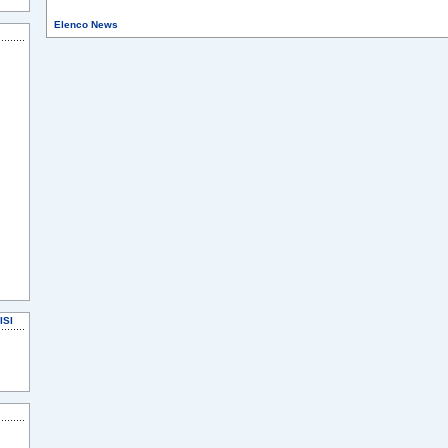
Elenco News
ISI