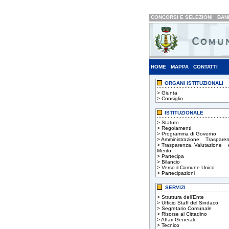
CONCORSI E SELEZIONI
BAND
HOME
MAPPA
CONTATTI
ORGANI ISTITUZIONALI
>
Giunta
>
Consiglio
ISTITUZIONALE
>
Statuto
>
Regolamenti
>
Programma di Governo
>
Amministrazione Trasparen
>
Trasparenza, Valutazione 
Merito
>
Partecipa
>
Bilancio
>
Verso il Comune Unico
>
Partecipazioni
SERVIZI
>
Struttura dell'Ente
>
Ufficio Staff del Sindaco
>
Segretario Comunale
>
Risorse al Cittadino
>
Affari Generali
>
Tecnico