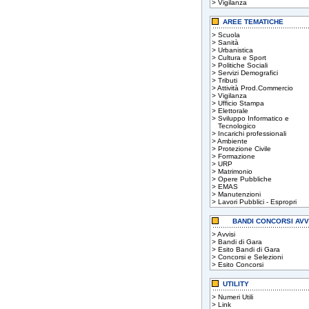
>
Vigilanza
AREE TEMATICHE
>
Scuola
>
Sanità
>
Urbanistica
>
Cultura e Sport
>
Politiche Sociali
>
Servizi Demografici
>
Tributi
>
Attività Prod.Commercio
>
Vigilanza
>
Ufficio Stampa
>
Elettorale
>
Sviluppo Informatico e
Tecnologico
>
Incarichi professionali
>
Ambiente
>
Protezione Civile
>
Formazione
>
URP
>
Matrimonio
>
Opere Pubbliche
>
EMAS
>
Manutenzioni
>
Lavori Pubblici - Espropri
BANDI CONCORSI AVV
>
Avvisi
>
Bandi di Gara
>
Esito Bandi di Gara
>
Concorsi e Selezioni
>
Esito Concorsi
UTILITY
>
Numeri Utili
>
Link