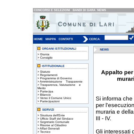
CONCORSI E SELEZIONI
BANDI DI GARA
NEWS
HOME
MAPPA
CONTATTI
CERCA:
ORGANI ISTITUZIONALI
NEWS
>
Giunta
>
Consiglio
ISTITUZIONALE
Appalto per 
>
Statuto
>
Regolamenti
murari
>
Programma di Governo
>
Amministrazione Trasparente
>
Trasparenza, Valutazione e
Merito
>
Partecipa
>
Bilancio
Si informa che 
>
Verso il Comune Unico
>
Partecipazioni
per l'esecuzion
SERVIZI
muraria e della 
>
Struttura dell'Ente
III - IV.
>
Ufficio Staff del Sindaco
>
Segretario Comunale
>
Risorse al Cittadino
>
Affari Generali
Gli interessati
>
Tecnico