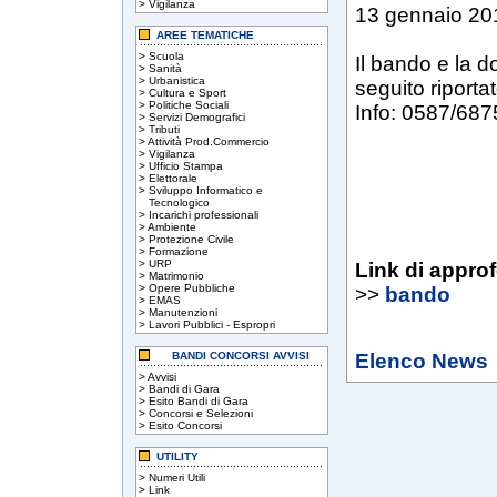
>
Vigilanza
13 gennaio 201
AREE TEMATICHE
>
Scuola
Il bando e la d
>
Sanità
>
Urbanistica
seguito riportat
>
Cultura e Sport
>
Politiche Sociali
Info: 0587/68
>
Servizi Demografici
>
Tributi
>
Attività Prod.Commercio
>
Vigilanza
>
Ufficio Stampa
>
Elettorale
>
Sviluppo Informatico e
Tecnologico
>
Incarichi professionali
>
Ambiente
>
Protezione Civile
>
Formazione
>
URP
Link di appro
>
Matrimonio
>
Opere Pubbliche
>>
bando
>
EMAS
>
Manutenzioni
>
Lavori Pubblici - Espropri
BANDI CONCORSI AVVISI
Elenco News
>
Avvisi
>
Bandi di Gara
>
Esito Bandi di Gara
>
Concorsi e Selezioni
>
Esito Concorsi
UTILITY
>
Numeri Utili
>
Link