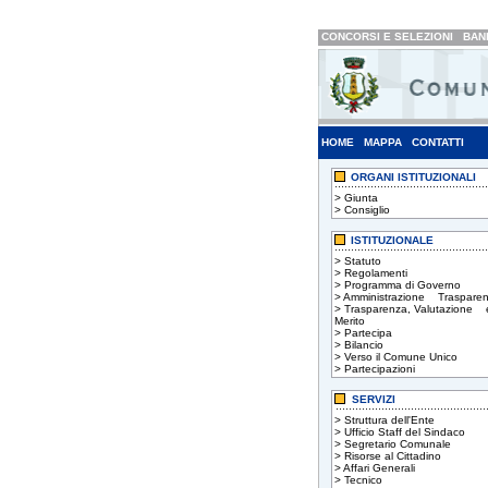
CONCORSI E SELEZIONI
BAND
HOME
MAPPA
CONTATTI
ORGANI ISTITUZIONALI
>
Giunta
>
Consiglio
ISTITUZIONALE
>
Statuto
>
Regolamenti
>
Programma di Governo
>
Amministrazione Trasparen
>
Trasparenza, Valutazione 
Merito
>
Partecipa
>
Bilancio
>
Verso il Comune Unico
>
Partecipazioni
SERVIZI
>
Struttura dell'Ente
>
Ufficio Staff del Sindaco
>
Segretario Comunale
>
Risorse al Cittadino
>
Affari Generali
>
Tecnico