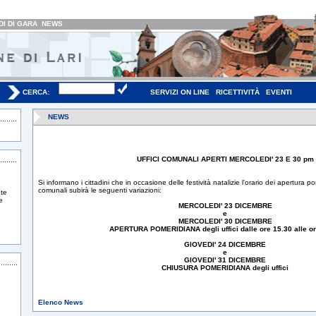
I DI GARA
NEWS
CERCA:
SERVIZI ON LINE
RICETTIVITÀ
EVENTI
NEWS
UFFICI COMUNALI APERTI MERCOLEDI' 23 E 30 pm
Si informano i cittadini che in occasione delle festività natalizie l'orario dei apertura po
comunali subirà le seguenti variazioni:
te
e
MERCOLEDI' 23 DICEMBRE
e
MERCOLEDI' 30 DICEMBRE
APERTURA POMERIDIANA degli uffici dalle ore 15.30 alle or
GIOVEDI' 24 DICEMBRE
e
GIOVEDI' 31 DICEMBRE
CHIUSURA POMERIDIANA degli uffici
Elenco News