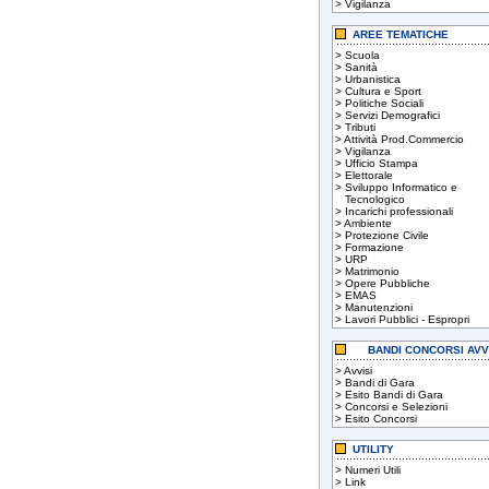
>
Vigilanza
AREE TEMATICHE
>
Scuola
>
Sanità
>
Urbanistica
>
Cultura e Sport
>
Politiche Sociali
>
Servizi Demografici
>
Tributi
>
Attività Prod.Commercio
>
Vigilanza
>
Ufficio Stampa
>
Elettorale
>
Sviluppo Informatico e
Tecnologico
>
Incarichi professionali
>
Ambiente
>
Protezione Civile
>
Formazione
>
URP
>
Matrimonio
>
Opere Pubbliche
>
EMAS
>
Manutenzioni
>
Lavori Pubblici - Espropri
BANDI CONCORSI AVV
>
Avvisi
>
Bandi di Gara
>
Esito Bandi di Gara
>
Concorsi e Selezioni
>
Esito Concorsi
UTILITY
>
Numeri Utili
>
Link