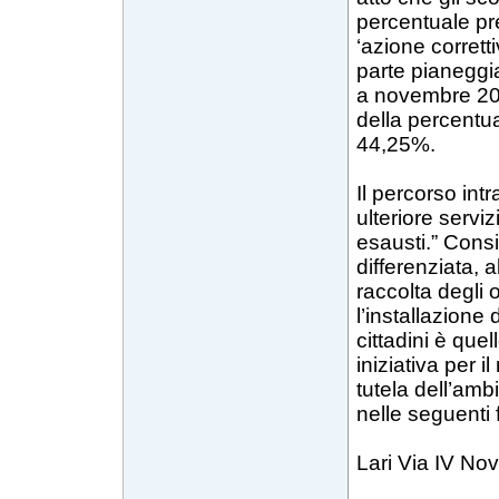
percentuale pre
‘azione corretti
parte pianeggia
a novembre 200
della percentua
44,25%.
Il percorso int
ulteriore serviz
esausti.” Consid
differenziata, 
raccolta degli o
l’installazione d
cittadini è que
iniziativa per 
tutela dell’amb
nelle seguenti f
Lari Via IV No