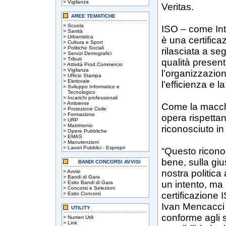
>
Vigilanza
Veritas.
AREE TEMATICHE
>
Scuola
ISO – come Int
>
Sanità
>
Urbanistica
è una certifica
>
Cultura e Sport
>
Politiche Sociali
rilasciata a seg
>
Servizi Demografici
>
Tributi
qualità presen
>
Attività Prod.Commercio
>
Vigilanza
l’organizzazi
>
Ufficio Stampa
>
Elettorale
l’efficienza e l
>
Sviluppo Informatico e
Tecnologico
>
Incarichi professionali
>
Ambiente
Come la macch
>
Protezione Civile
>
Formazione
opera rispettan
>
URP
>
Matrimonio
riconosciuto in
>
Opere Pubbliche
>
EMAS
>
Manutenzioni
>
Lavori Pubblici - Espropri
“Questo ricono
bene, sulla giu
BANDI CONCORSI AVVISI
nostra politica
>
Avvisi
>
Bandi di Gara
un intento, ma 
>
Esito Bandi di Gara
>
Concorsi e Selezioni
certificazione
>
Esito Concorsi
Ivan Mencacci “
UTILITY
conforme agli s
>
Numeri Utili
>
Link