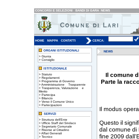
CONCORSI E SELEZIONI
BANDI DI GARA
NEWS
HOME
MAPPA
CONTATTI
CERCA:
ORGANI ISTITUZIONALI
NEWS
>
Giunta
>
Consiglio
ISTITUZIONALE
Il comune d
>
Statuto
>
Regolamenti
Parte la racco
>
Programma di Governo
>
Amministrazione Trasparente
>
Trasparenza, Valutazione e
Merito
>
Partecipa
>
Bilancio
>
Verso il Comune Unico
>
Partecipazioni
Il modus operan
SERVIZI
>
Struttura dell'Ente
Questo il signi
>
Ufficio Staff del Sindaco
>
Segretario Comunale
dal comune di L
>
Risorse al Cittadino
>
Affari Generali
fine 2009 dall’
>
Tecnico