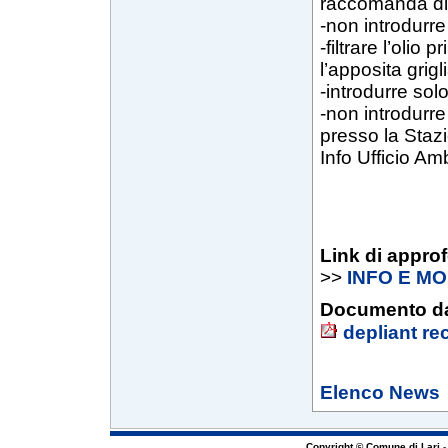
raccomanda di
-non introdurre
-filtrare l’olio
l’apposita grigl
-introdurre sol
-non introdurre 
presso la Staz
Info Ufficio Am
Link di appro
>>
INFO E M
Documento da
depliant re
Elenco News
Copyright © Comune di Lari
-