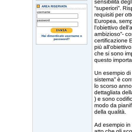
sensibilità de
AREA RISERVATA
“superiori”. Ri
username
requisiti per o
Europea, sempre
password
l’obiettivo de
ambizioso”- co
Hai dimenticato username o
password?
certificazione 
più all’obiettiv
che si sono im
questo importan
Un esempio di 
sistema” è con
lo scorso anno.
dettagliata del
) e sono codific
modo da piani
della qualità.
Ad esempio in 
atto che gli sc