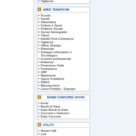
>
Vigilanza
AREE TEMATICHE
>
Scuola
>
Sanità
>
Urbanistica
>
Cultura e Sport
>
Politiche Sociali
>
Servizi Demografici
>
Tributi
>
Attività Prod.Commercio
>
Vigilanza
>
Ufficio Stampa
>
Elettorale
>
Sviluppo Informatico e
Tecnologico
>
Incarichi professionali
>
Ambiente
>
Protezione Civile
>
Formazione
>
URP
>
Matrimonio
>
Opere Pubbliche
>
EMAS
>
Manutenzioni
>
Lavori Pubblici - Espropri
BANDI CONCORSI AVVISI
>
Avvisi
>
Bandi di Gara
>
Esito Bandi di Gara
>
Concorsi e Selezioni
>
Esito Concorsi
UTILITY
>
Numeri Utili
>
Link