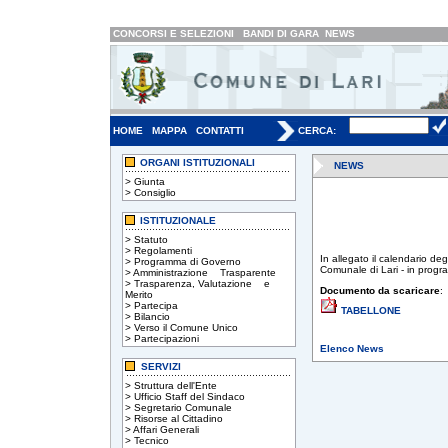
CONCORSI E SELEZIONI
BANDI DI GARA
NEWS
HOME
MAPPA
CONTATTI
CERCA:
ORGANI ISTITUZIONALI
NEWS
>
Giunta
>
Consiglio
ISTITUZIONALE
>
Statuto
>
Regolamenti
In allegato il calendario de
>
Programma di Governo
Comunale di Lari - in prog
>
Amministrazione Trasparente
>
Trasparenza, Valutazione e
Documento da scaricare
:
Merito
>
Partecipa
TABELLONE
>
Bilancio
>
Verso il Comune Unico
>
Partecipazioni
Elenco News
SERVIZI
>
Struttura dell'Ente
>
Ufficio Staff del Sindaco
>
Segretario Comunale
>
Risorse al Cittadino
>
Affari Generali
>
Tecnico