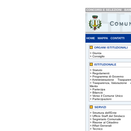
CONCORSI E SELEZIONI
BAND
HOME
MAPPA
CONTATTI
ORGANI ISTITUZIONALI
>
Giunta
>
Consiglio
ISTITUZIONALE
>
Statuto
>
Regolamenti
>
Programma di Governo
>
Amministrazione Trasparen
>
Trasparenza, Valutazione 
Merito
>
Partecipa
>
Bilancio
>
Verso il Comune Unico
>
Partecipazioni
SERVIZI
>
Struttura dell'Ente
>
Ufficio Staff del Sindaco
>
Segretario Comunale
>
Risorse al Cittadino
>
Affari Generali
>
Tecnico