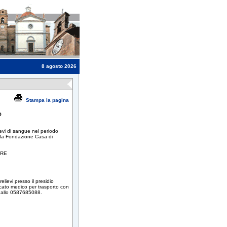
8 agosto 2026
Stampa la pagina
O
ievi di sangue nel periodo
dalla Fondazione Casa di
ERE
elievi presso il presidio
ficato medico per trasporto con
o allo 0587685088.