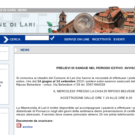
I DI GARA
NEWS
CERCA:
SERVIZI ON LINE
RICETTIVITÀ
EVENTI
NEWS
PRELIEVI DI SANGUE NEL PERIODO ESTIVO: AVVIS
Si comunica ai cittadini del Comune di Lari che hanno la necessità di effettuare i prel
estivo, che dal
14 giugno al 14 settembre
2010 i prelievi estivi saranno assicurati 
te
Riposo Belvedere - onlus- Via Belvedere n°29 tel. 0587-684028
e
IL MERCOLEDI’ PRESSO LA CASA DI RIPOSO BELVED
ACCETTAZIONE DALLE ORE 7.15 ALLE ORE 8.30
La Misericordia di Lari è inoltre disponibile ad accompagnare i pazienti a effettuare i pr
distrettuale di Ponsacco negli altri giorni della settimana dietro presentazione di certi
mezzo attrezzato. Il servizio deve essere prenotato almeno 24 ore prima telefonand
Documento da scaricare
:
avviso