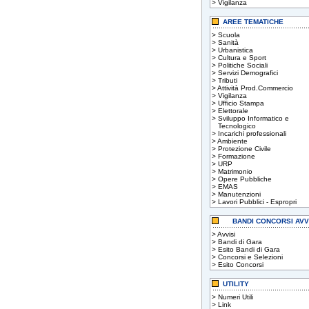
>
Vigilanza
AREE TEMATICHE
>
Scuola
>
Sanità
>
Urbanistica
>
Cultura e Sport
>
Politiche Sociali
>
Servizi Demografici
>
Tributi
>
Attività Prod.Commercio
>
Vigilanza
>
Ufficio Stampa
>
Elettorale
>
Sviluppo Informatico e
Tecnologico
>
Incarichi professionali
>
Ambiente
>
Protezione Civile
>
Formazione
>
URP
>
Matrimonio
>
Opere Pubbliche
>
EMAS
>
Manutenzioni
>
Lavori Pubblici - Espropri
BANDI CONCORSI AVV
>
Avvisi
>
Bandi di Gara
>
Esito Bandi di Gara
>
Concorsi e Selezioni
>
Esito Concorsi
UTILITY
>
Numeri Utili
>
Link