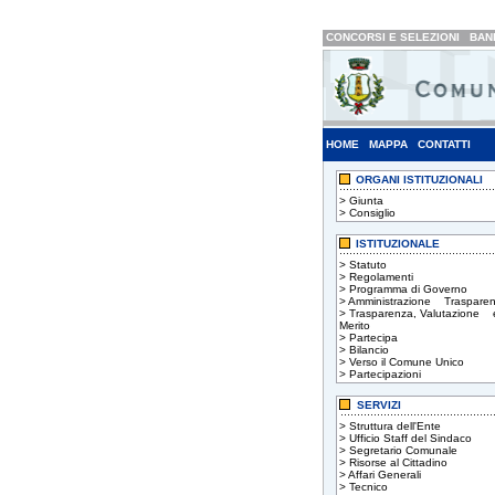
CONCORSI E SELEZIONI
BAND
HOME
MAPPA
CONTATTI
ORGANI ISTITUZIONALI
>
Giunta
>
Consiglio
ISTITUZIONALE
>
Statuto
>
Regolamenti
>
Programma di Governo
>
Amministrazione Trasparen
>
Trasparenza, Valutazione 
Merito
>
Partecipa
>
Bilancio
>
Verso il Comune Unico
>
Partecipazioni
SERVIZI
>
Struttura dell'Ente
>
Ufficio Staff del Sindaco
>
Segretario Comunale
>
Risorse al Cittadino
>
Affari Generali
>
Tecnico