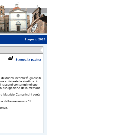
7 agosto 2026
Stampa la pagina
i Milianti incontrerà gli ospiti
no antistante la struttura, in
i racconti contenuti nel suo
lla divulgazione della memoria
i e Maurizio Camarlinghi verrà
o dell'associazione "Il
iativa.