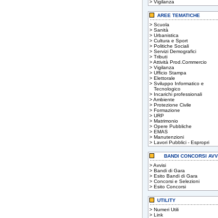
>
Vigilanza
AREE TEMATICHE
>
Scuola
>
Sanità
>
Urbanistica
>
Cultura e Sport
>
Politiche Sociali
>
Servizi Demografici
>
Tributi
>
Attività Prod.Commercio
>
Vigilanza
>
Ufficio Stampa
>
Elettorale
>
Sviluppo Informatico e
Tecnologico
>
Incarichi professionali
>
Ambiente
>
Protezione Civile
>
Formazione
>
URP
>
Matrimonio
>
Opere Pubbliche
>
EMAS
>
Manutenzioni
>
Lavori Pubblici - Espropri
BANDI CONCORSI AVV
>
Avvisi
>
Bandi di Gara
>
Esito Bandi di Gara
>
Concorsi e Selezioni
>
Esito Concorsi
UTILITY
>
Numeri Utili
>
Link