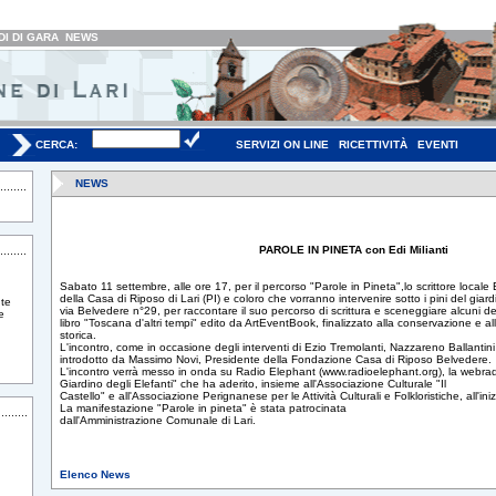
I DI GARA
NEWS
CERCA:
SERVIZI ON LINE
RICETTIVITÀ
EVENTI
NEWS
PAROLE IN PINETA con Edi Milianti
Sabato 11 settembre, alle ore 17, per il percorso "Parole in Pineta",lo scrittore locale Ed
della Casa di Riposo di Lari (PI) e coloro che vorranno intervenire sotto i pini del giardi
te
via Belvedere n°29, per raccontare il suo percorso di scrittura e sceneggiare alcuni de
e
libro "Toscana d'altri tempi" edito da ArtEventBook, finalizzato alla conservazione e a
storica.
L'incontro, come in occasione degli interventi di Ezio Tremolanti, Nazzareno Ballantin
introdotto da Massimo Novi, Presidente della Fondazione Casa di Riposo Belvedere.
L'incontro verrà messo in onda su Radio Elephant (www.radioelephant.org), la webradi
Giardino degli Elefanti" che ha aderito, insieme all'Associazione Culturale "Il
Castello" e all'Associazione Perignanese per le Attività Culturali e Folkloristiche, all'iniz
La manifestazione "Parole in pineta" è stata patrocinata
dall'Amministrazione Comunale di Lari.
Elenco News