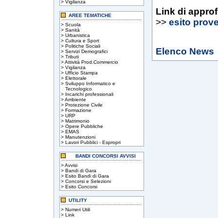
>
Vigilanza
Link di appro
AREE TEMATICHE
>>
esito prove
>
Scuola
>
Sanità
>
Urbanistica
>
Cultura e Sport
>
Politiche Sociali
Elenco News
>
Servizi Demografici
>
Tributi
>
Attività Prod.Commercio
>
Vigilanza
>
Ufficio Stampa
>
Elettorale
>
Sviluppo Informatico e
Tecnologico
>
Incarichi professionali
>
Ambiente
>
Protezione Civile
>
Formazione
>
URP
>
Matrimonio
>
Opere Pubbliche
>
EMAS
>
Manutenzioni
>
Lavori Pubblici - Espropri
BANDI CONCORSI AVVISI
>
Avvisi
>
Bandi di Gara
>
Esito Bandi di Gara
>
Concorsi e Selezioni
>
Esito Concorsi
UTILITY
>
Numeri Utili
>
Link