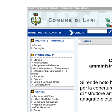
CONCORSI E SELEZIONI
BANDI DI GARA
NEWS
HOME
MAPPA
CONTATTI
CERCA:
ORGANI ISTITUZIONALI
NEWS
>
Giunta
>
Consiglio
ISTITUZIONALE
C
>
Statuto
>
Regolamenti
amminist
>
Programma di Governo
>
Amministrazione Trasparente
>
Trasparenza, Valutazione e
Merito
>
Partecipa
>
Bilancio
Si rende noto l
>
Verso il Comune Unico
>
Partecipazioni
per la copertu
SERVIZI
di “istruttore 
>
Struttura dell'Ente
anagrafe-eletto
>
Ufficio Staff del Sindaco
>
Segretario Comunale
>
Risorse al Cittadino
>
Affari Generali
>
Tecnico