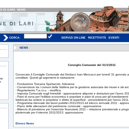
I DI GARA
NEWS
CERCA:
SERVIZI ON LINE
RICETTIVITÀ
EVENTI
NEWS
Consiglio Comunale del 31/1/2011
Convocato il Consiglio Comunale dal Sindaco Ivan Mencacci per lunedì 31 gennaio al
consiliare. Questi gli argomenti in trattazione:
te
e
- Fondazione Toscana Spettacolo. Adesione
- Convenzione tra i comuni della Valdera per la gestione associata dei musei e siti ar
- Regolamento T.a.r.s.u. - modifica.
- Imposta Comunale sugli Immobili - approvazione aliquote e detrazioni per l'anno 20
- Piani di zona per l'edilizia economica e popolare e piani di zona per gli insediamenti p
fabbricati da cedere in proprieta' o diritto di superficie - provvedimenti per l'anno 2011
- Programma triennale dei lavori pubblici 2011/2013 ed elenco annuale 2011 - appro
- Piano delle alienazioni del patrimonio comunale - approvazione.
- Bilancio di previsione per l'esercizio finanziario 2011 – relazione previsionale e pro
pluriennale per il triennio 2011/2013. approvazione.
Elenco News