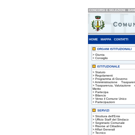
CONCORSI E SELEZIONI
BAND
HOME
MAPPA
CONTATTI
ORGANI ISTITUZIONALI
>
Giunta
>
Consiglio
ISTITUZIONALE
>
Statuto
>
Regolamenti
>
Programma di Governo
>
Amministrazione Trasparen
>
Trasparenza, Valutazione 
Merito
>
Partecipa
>
Bilancio
>
Verso il Comune Unico
>
Partecipazioni
SERVIZI
>
Struttura dell'Ente
>
Ufficio Staff del Sindaco
>
Segretario Comunale
>
Risorse al Cittadino
>
Affari Generali
>
Tecnico