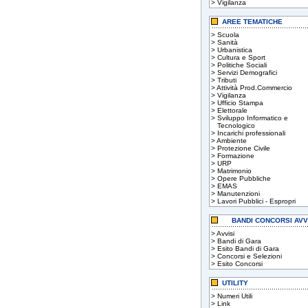
>
Vigilanza
AREE TEMATICHE
>
Scuola
>
Sanità
>
Urbanistica
>
Cultura e Sport
>
Politiche Sociali
>
Servizi Demografici
>
Tributi
>
Attività Prod.Commercio
>
Vigilanza
>
Ufficio Stampa
>
Elettorale
>
Sviluppo Informatico e
Tecnologico
>
Incarichi professionali
>
Ambiente
>
Protezione Civile
>
Formazione
>
URP
>
Matrimonio
>
Opere Pubbliche
>
EMAS
>
Manutenzioni
>
Lavori Pubblici - Espropri
BANDI CONCORSI AVV
>
Avvisi
>
Bandi di Gara
>
Esito Bandi di Gara
>
Concorsi e Selezioni
>
Esito Concorsi
UTILITY
>
Numeri Utili
>
Link