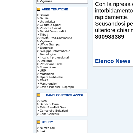
>
Vigilanza
Con la ripresa 
intorbidamento
AREE TEMATICHE
>
Scuola
rapidamente.
>
Sanità
>
Urbanistica
Scusandosi per
>
Cultura e Sport
>
Politiche Sociali
ulteriore chiar
>
Servizi Demografici
>
Tributi
800983389
>
Attività Prod.Commercio
>
Vigilanza
>
Ufficio Stampa
>
Elettorale
>
Sviluppo Informatico e
Tecnologico
>
Incarichi professionali
Elenco News
>
Ambiente
>
Protezione Civile
>
Formazione
>
URP
>
Matrimonio
>
Opere Pubbliche
>
EMAS
>
Manutenzioni
>
Lavori Pubblici - Espropri
BANDI CONCORSI AVVISI
>
Avvisi
>
Bandi di Gara
>
Esito Bandi di Gara
>
Concorsi e Selezioni
>
Esito Concorsi
UTILITY
>
Numeri Utili
>
Link