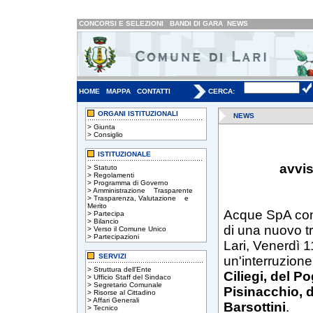
CONCORSI E SELEZIONI
BANDI DI GARA
NEWS
HOME
MAPPA
CONTATTI
CERCA:
ORGANI ISTITUZIONALI
NEWS
>
Giunta
>
Consiglio
ISTITUZIONALE
avvis
>
Statuto
>
Regolamenti
>
Programma di Governo
>
Amministrazione Trasparente
>
Trasparenza, Valutazione e
Merito
Acque SpA comu
>
Partecipa
>
Bilancio
di una nuovo tr
>
Verso il Comune Unico
>
Partecipazioni
Lari, Venerdì 1
SERVIZI
un'interruzione 
>
Struttura dell'Ente
Ciliegi, del P
>
Ufficio Staff del Sindaco
>
Segretario Comunale
Pisinacchio, d
>
Risorse al Cittadino
>
Affari Generali
Barsottini
.
>
Tecnico