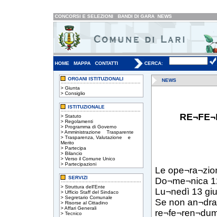
CONCORSI E SELEZIONI
BANDI DI GARA
NEWS
HOME
MAPPA
CONTATTI
CERCA:
ORGANI ISTITUZIONALI
NEWS
>
Giunta
>
Consiglio
ISTITUZIONALE
RE¬FE¬
>
Statuto
>
Regolamenti
>
Programma di Governo
>
Amministrazione Trasparente
>
Trasparenza, Valutazione e
Merito
>
Partecipa
>
Bilancio
>
Verso il Comune Unico
>
Partecipazioni
Le ope¬ra¬zion
SERVIZI
Do¬me¬nica 12 
>
Struttura dell'Ente
Lu¬nedì 13 giu
>
Ufficio Staff del Sindaco
>
Segretario Comunale
Se non an¬drann
>
Risorse al Cittadino
>
Affari Generali
re¬fe¬ren¬dum
>
Tecnico