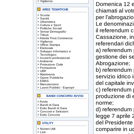
>
Vigilanza
Domenica 12 e l
chiamati al vo
AREE TEMATICHE
>
Scuola
per l'abrogazion
>
Sanità
>
Urbanistica
Le denominazion
>
Cultura e Sport
>
Politiche Sociali
il referendum c
>
Servizi Demografici
>
Tributi
Cassazione, in 
>
Attività Prod.Commercio
>
Vigilanza
referendari dic
>
Ufficio Stampa
>
Elettorale
a) referendum 
>
Sviluppo Informatico e
Tecnologico
gestione dei se
>
Incarichi professionali
>
Ambiente
Abrogazione;
>
Protezione Civile
>
Formazione
b) referendum p
>
URP
>
Matrimonio
servizio idrico
>
Opere Pubbliche
>
EMAS
del capitale in
>
Manutenzioni
>
Lavori Pubblici - Espropri
c) referendum 
produzione di 
BANDI CONCORSI AVVISI
norme;
>
Avvisi
>
Bandi di Gara
d) referendum 
>
Esito Bandi di Gara
>
Concorsi e Selezioni
legge 7 aprile 
>
Esito Concorsi
del Presidente d
UTILITY
comparire in ud
>
Numeri Utili
>
Link