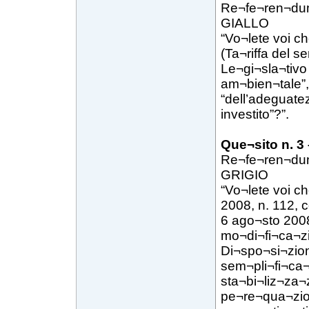
Re¬fe¬ren¬du
GIALLO
“Vo¬lete voi ch
(Ta¬riffa del s
Le¬gi¬sla¬tivo
am¬bien¬tale”,
“dell’adeguate
investito”?”.
Que¬sito n. 3
Re¬fe¬ren¬du
GRIGIO
“Vo¬lete voi c
2008, n. 112, 
6 ago¬sto 2008,
mo¬di¬fi¬ca¬zi
Di¬spo¬si¬zion
sem¬pli¬fi¬ca¬z
sta¬bi¬liz¬za¬
pe¬re¬qua¬zion