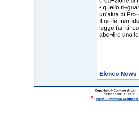
crea¬zione di 
• quello ri¬gu
un’altra di Pr
Il re¬fe¬ren¬du
legge (ar¬ti¬co
abo¬lire una le
Elenco News
Copyright © Comune di Lari
-
Telefono 0587 687511 - 
Posta Elettronica Certificata