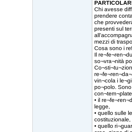
PARTICOLARI
Chi avesse diff
prendere contat
che provvederà 
presenti sul te
all’accompagna
mezzi di traspo
Cosa sono i r
Il re¬fe¬ren¬d
so¬vra¬nità po¬
Co¬sti¬tu¬zione
re¬fe¬ren¬da¬ri
vin¬cola i le¬gi
po¬polo. Sono 
con¬tem¬plate 
• il re¬fe¬ren¬
legge,
• quello sulle 
costituzionale,
• quello ri¬gua