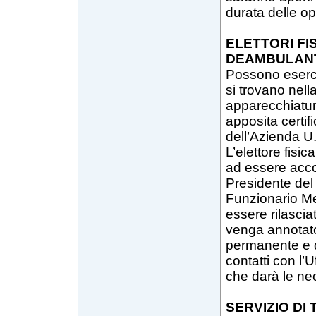
durata delle op
ELETTORI FI
DEAMBULAN
Possono esercita
si trovano nell
apparecchiature
apposita certif
dell’Azienda U
L’elettore fisi
ad essere acc
Presidente del 
Funzionario Me
essere rilasciat
venga annotato
permanente e d
contatti con l’
che darà le ne
SERVIZIO DI