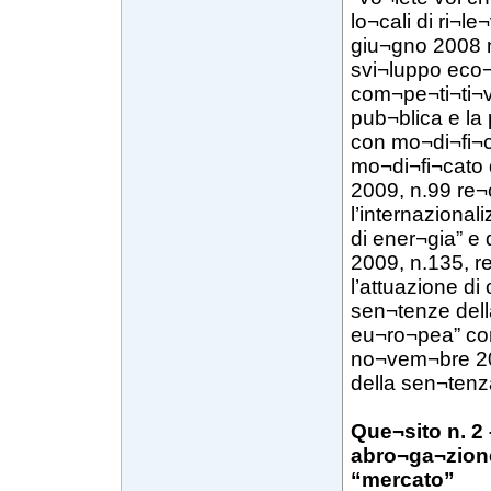
lo¬cali di ri¬
giu¬gno 2008 n
svi¬luppo eco¬
com¬pe¬ti¬ti¬vi
pub¬blica e la
con mo¬di¬fi¬c
mo¬di¬fi¬cato 
2009, n.99 re¬
l’internaziona
di ener¬gia” e 
2009, n.135, r
l’attuazione di
sen¬tenze dell
eu¬ro¬pea” con
no¬vem¬bre 200
della sen¬tenz
Que¬sito n. 2
abro¬ga¬zione
“mercato”