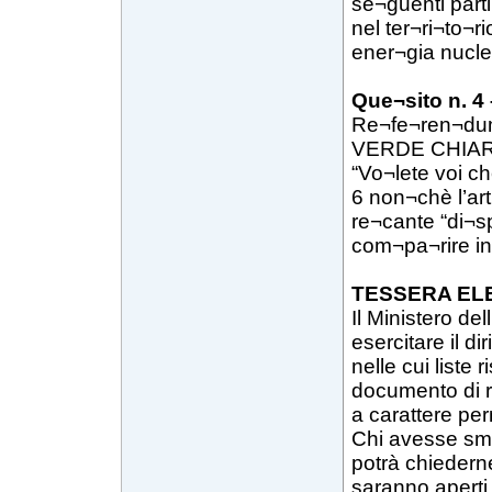
se¬guenti parti
nel ter¬ri¬to¬r
ener¬gia nucle
Que¬sito n. 4
Re¬fe¬ren¬du
VERDE CHIA
“Vo¬lete voi ch
6 non¬chè l’ar
re¬cante “di¬s
com¬pa¬rire in
TESSERA EL
Il Ministero del
esercitare il dir
nelle cui liste 
documento di r
a carattere pe
Chi avesse smar
potrà chiederne 
saranno aperti 