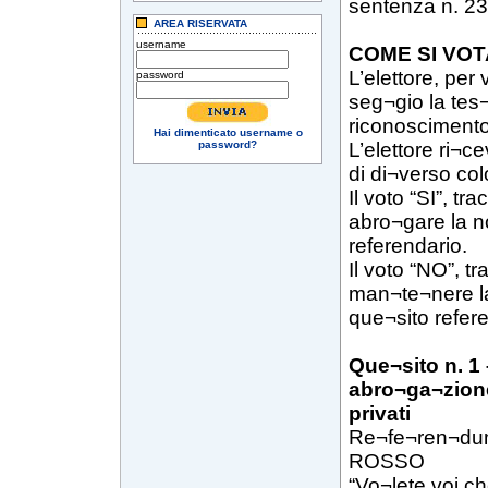
sentenza n. 23
AREA RISERVATA
username
COME SI VOT
L’elettore, per
password
seg¬gio la tes
riconoscimento
Hai dimenticato username o
password?
L’elettore ri¬
di di¬verso col
Il voto “SI”, tr
abro¬gare la n
referendario.
Il voto “NO”, t
man¬te¬nere la
que¬sito refer
Que¬sito n. 1
abro¬ga¬zione
privati
Re¬fe¬ren¬du
ROSSO
“Vo¬lete voi ch