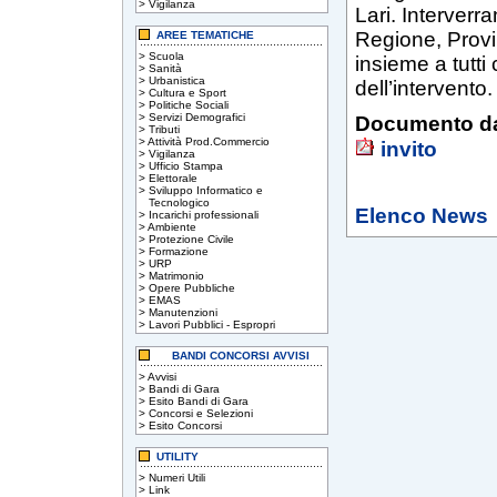
>
Vigilanza
Lari. Interverr
Regione, Provi
AREE TEMATICHE
>
Scuola
insieme a tutti
>
Sanità
>
Urbanistica
dell’intervento.
>
Cultura e Sport
>
Politiche Sociali
>
Servizi Demografici
Documento da
>
Tributi
>
Attività Prod.Commercio
invito
>
Vigilanza
>
Ufficio Stampa
>
Elettorale
>
Sviluppo Informatico e
Tecnologico
Elenco News
>
Incarichi professionali
>
Ambiente
>
Protezione Civile
>
Formazione
>
URP
>
Matrimonio
>
Opere Pubbliche
>
EMAS
>
Manutenzioni
>
Lavori Pubblici - Espropri
BANDI CONCORSI AVVISI
>
Avvisi
>
Bandi di Gara
>
Esito Bandi di Gara
>
Concorsi e Selezioni
>
Esito Concorsi
UTILITY
>
Numeri Utili
>
Link