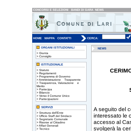
CONCORSI E SELEZIONI
BANDI DI GARA
NEWS
HOME
MAPPA
CONTATTI
CERCA:
ORGANI ISTITUZIONALI
NEWS
>
Giunta
>
Consiglio
ISTITUZIONALE
CERIMO
>
Statuto
>
Regolamenti
>
Programma di Governo
>
Amministrazione Trasparente
>
Trasparenza, Valutazione e
Merito
>
Partecipa
>
Bilancio
>
Verso il Comune Unico
>
Partecipazioni
SERVIZI
A seguito del 
>
Struttura dell'Ente
interessato le 
>
Ufficio Staff del Sindaco
>
Segretario Comunale
accesso al Cas
>
Risorse al Cittadino
>
Affari Generali
svolgerà la cer
>
Tecnico