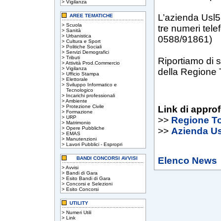
>
Vigilanza
L’azienda Usl5 
AREE TEMATICHE
>
Scuola
tre numeri tel
>
Sanità
>
Urbanistica
0588/91861)
>
Cultura e Sport
>
Politiche Sociali
>
Servizi Demografici
>
Tributi
Riportiamo di s
>
Attività Prod.Commercio
>
Vigilanza
della Regione 
>
Ufficio Stampa
>
Elettorale
>
Sviluppo Informatico e
Tecnologico
>
Incarichi professionali
>
Ambiente
>
Protezione Civile
Link di appro
>
Formazione
>
URP
>>
Regione T
>
Matrimonio
>
Opere Pubbliche
>>
Azienda Us
>
EMAS
>
Manutenzioni
>
Lavori Pubblici - Espropri
BANDI CONCORSI AVVISI
Elenco News
>
Avvisi
>
Bandi di Gara
>
Esito Bandi di Gara
>
Concorsi e Selezioni
>
Esito Concorsi
UTILITY
>
Numeri Utili
>
Link