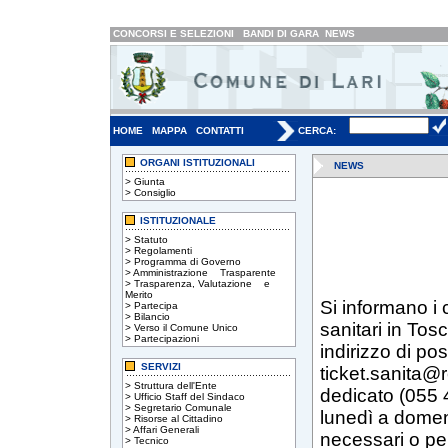
CONCORSI E SELEZIONI
BANDI DI GARA
NEWS
HOME
MAPPA
CONTATTI
CERCA:
ORGANI ISTITUZIONALI
NEWS
>
Giunta
>
Consiglio
ISTITUZIONALE
>
Statuto
>
Regolamenti
>
Programma di Governo
>
Amministrazione Trasparente
>
Trasparenza, Valutazione e
Merito
Si informano i c
>
Partecipa
>
Bilancio
sanitari in To
>
Verso il Comune Unico
>
Partecipazioni
indirizzo di pos
SERVIZI
ticket.sanita@
>
Struttura dell'Ente
dedicato (055 43
>
Ufficio Staff del Sindaco
>
Segretario Comunale
lunedì a domeni
>
Risorse al Cittadino
>
Affari Generali
necessari o pe
>
Tecnico