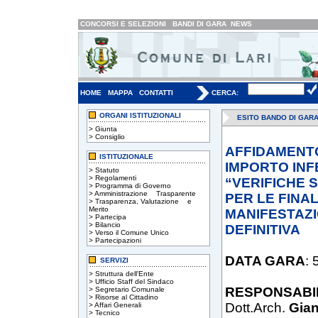
CONCORSI E SELEZIONI
BANDI DI GARA
NEWS
HOME
MAPPA
CONTATTI
CERCA:
ORGANI ISTITUZIONALI
ESITO BANDO DI GAR
>
Giunta
>
Consiglio
AFFIDAMENTO 
ISTITUZIONALE
IMPORTO INFE
>
Statuto
>
Regolamenti
“VERIFICHE S
>
Programma di Governo
>
Amministrazione Trasparente
PER LE FINAL
>
Trasparenza, Valutazione e
Merito
MANIFESTAZI
>
Partecipa
>
Bilancio
DEFINITIVA
>
Verso il Comune Unico
>
Partecipazioni
DATA GARA
:
SERVIZI
>
Struttura dell'Ente
>
Ufficio Staff del Sindaco
RESPONSABI
>
Segretario Comunale
>
Risorse al Cittadino
Dott.Arch.
Gian
>
Affari Generali
>
Tecnico