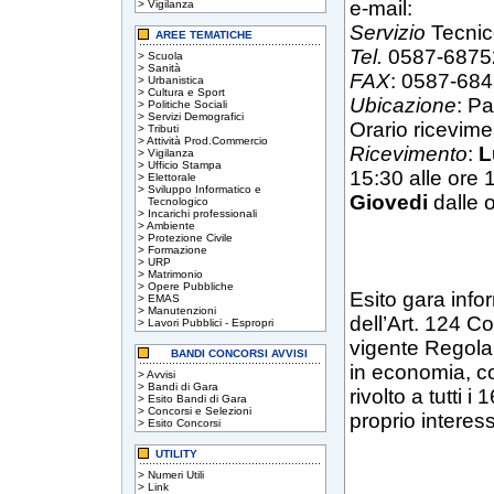
e-mail:
>
Vigilanza
Servizio
Tecnic
AREE TEMATICHE
Tel.
0587-6875
>
Scuola
>
Sanità
FAX
: 0587-68
>
Urbanistica
>
Cultura e Sport
Ubicazione
: P
>
Politiche Sociali
>
Servizi Demografici
Orario ricevim
>
Tributi
>
Attività Prod.Commercio
Ricevimento
:
L
>
Vigilanza
>
Ufficio Stampa
15:30 alle ore 
>
Elettorale
>
Sviluppo Informatico e
Giovedi
dalle o
Tecnologico
>
Incarichi professionali
>
Ambiente
>
Protezione Civile
>
Formazione
>
URP
>
Matrimonio
>
Opere Pubbliche
Esito gara info
>
EMAS
>
Manutenzioni
dell’Art. 124 C
>
Lavori Pubblici - Espropri
vigente Regolam
BANDI CONCORSI AVVISI
in economia, co
>
Avvisi
>
Bandi di Gara
rivolto a tutti 
>
Esito Bandi di Gara
>
Concorsi e Selezioni
proprio interes
>
Esito Concorsi
UTILITY
>
Numeri Utili
>
Link