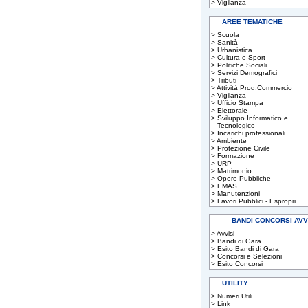
>
Vigilanza
AREE TEMATICHE
>
Scuola
>
Sanità
>
Urbanistica
>
Cultura e Sport
>
Politiche Sociali
>
Servizi Demografici
>
Tributi
>
Attività Prod.Commercio
>
Vigilanza
>
Ufficio Stampa
>
Elettorale
>
Sviluppo Informatico e
Tecnologico
>
Incarichi professionali
>
Ambiente
>
Protezione Civile
>
Formazione
>
URP
>
Matrimonio
>
Opere Pubbliche
>
EMAS
>
Manutenzioni
>
Lavori Pubblici - Espropri
BANDI CONCORSI AVV
>
Avvisi
>
Bandi di Gara
>
Esito Bandi di Gara
>
Concorsi e Selezioni
>
Esito Concorsi
UTILITY
>
Numeri Utili
>
Link