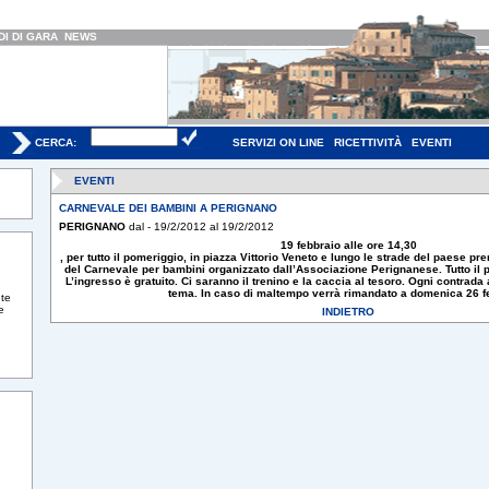
I DI GARA
NEWS
CERCA:
SERVIZI ON LINE
RICETTIVITÀ
EVENTI
EVENTI
CARNEVALE DEI BAMBINI A PERIGNANO
PERIGNANO
dal - 19/2/2012 al 19/2/2012
19 febbraio alle ore 14,30
, per tutto il pomeriggio, in piazza Vittorio Veneto e lungo le strade del paese pre
del Carnevale per bambini organizzato dall’Associazione Perignanese. Tutto il pa
L’ingresso è gratuito. Ci saranno il trenino e la caccia al tesoro. Ogni contrada 
tema. In caso di maltempo verrà rimandato a domenica 26 f
te
e
INDIETRO