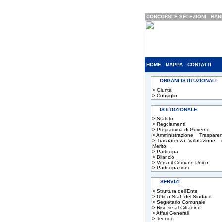
CONCORSI E SELEZIONI
BAND
HOME
MAPPA
CONTATTI
ORGANI ISTITUZIONALI
>
Giunta
>
Consiglio
ISTITUZIONALE
>
Statuto
>
Regolamenti
>
Programma di Governo
>
Amministrazione Trasparen
>
Trasparenza, Valutazione 
Merito
>
Partecipa
>
Bilancio
>
Verso il Comune Unico
>
Partecipazioni
SERVIZI
>
Struttura dell'Ente
>
Ufficio Staff del Sindaco
>
Segretario Comunale
>
Risorse al Cittadino
>
Affari Generali
>
Tecnico