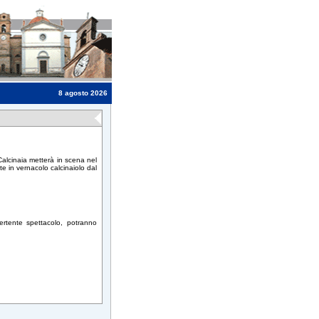
8 agosto 2026
alcinaia metterà in scena nel
te in vernacolo calcinaiolo dal
vertente spettacolo, potranno