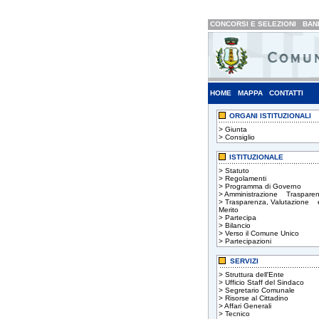
CONCORSI E SELEZIONI
BAND
HOME
MAPPA
CONTATTI
ORGANI ISTITUZIONALI
>
Giunta
>
Consiglio
ISTITUZIONALE
>
Statuto
>
Regolamenti
>
Programma di Governo
>
Amministrazione Trasparen
>
Trasparenza, Valutazione 
Merito
>
Partecipa
>
Bilancio
>
Verso il Comune Unico
>
Partecipazioni
SERVIZI
>
Struttura dell'Ente
>
Ufficio Staff del Sindaco
>
Segretario Comunale
>
Risorse al Cittadino
>
Affari Generali
>
Tecnico