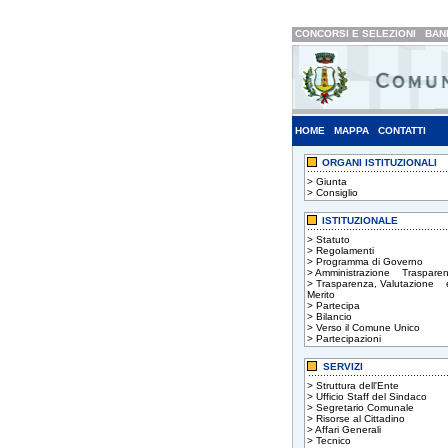
CONCORSI E SELEZIONI
BAND
HOME
MAPPA
CONTATTI
ORGANI ISTITUZIONALI
>
Giunta
>
Consiglio
ISTITUZIONALE
>
Statuto
>
Regolamenti
>
Programma di Governo
>
Amministrazione Trasparen
>
Trasparenza, Valutazione 
Merito
>
Partecipa
>
Bilancio
>
Verso il Comune Unico
>
Partecipazioni
SERVIZI
>
Struttura dell'Ente
>
Ufficio Staff del Sindaco
>
Segretario Comunale
>
Risorse al Cittadino
>
Affari Generali
>
Tecnico