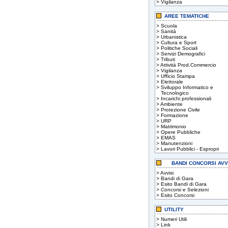
>
Vigilanza
AREE TEMATICHE
>
Scuola
>
Sanità
>
Urbanistica
>
Cultura e Sport
>
Politiche Sociali
>
Servizi Demografici
>
Tributi
>
Attività Prod.Commercio
>
Vigilanza
>
Ufficio Stampa
>
Elettorale
>
Sviluppo Informatico e
Tecnologico
>
Incarichi professionali
>
Ambiente
>
Protezione Civile
>
Formazione
>
URP
>
Matrimonio
>
Opere Pubbliche
>
EMAS
>
Manutenzioni
>
Lavori Pubblici - Espropri
BANDI CONCORSI AVV
>
Avvisi
>
Bandi di Gara
>
Esito Bandi di Gara
>
Concorsi e Selezioni
>
Esito Concorsi
UTILITY
>
Numeri Utili
>
Link