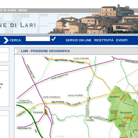
I DI GARA
NEWS
CERCA:
SERVIZI ON LINE
RICETTIVITÀ
EVENTI
LARI - POSIZIONE GEOGRAFICA
te
e