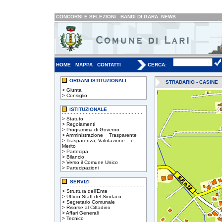
CONCORSI E SELEZIONI
BANDI DI GARA
NEWS
HOME
MAPPA
CONTATTI
CERCA:
ORGANI ISTITUZIONALI
STRADARIO - CASINE
>
Giunta
>
Consiglio
ISTITUZIONALE
>
Statuto
>
Regolamenti
>
Programma di Governo
>
Amministrazione Trasparente
>
Trasparenza, Valutazione e
Merito
>
Partecipa
>
Bilancio
>
Verso il Comune Unico
>
Partecipazioni
SERVIZI
>
Struttura dell'Ente
>
Ufficio Staff del Sindaco
>
Segretario Comunale
>
Risorse al Cittadino
>
Affari Generali
>
Tecnico