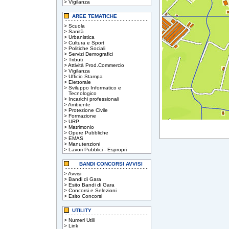
>
Vigilanza
AREE TEMATICHE
>
Scuola
>
Sanità
>
Urbanistica
>
Cultura e Sport
>
Politiche Sociali
>
Servizi Demografici
>
Tributi
>
Attività Prod.Commercio
>
Vigilanza
>
Ufficio Stampa
>
Elettorale
>
Sviluppo Informatico e
Tecnologico
>
Incarichi professionali
>
Ambiente
>
Protezione Civile
>
Formazione
>
URP
>
Matrimonio
>
Opere Pubbliche
>
EMAS
>
Manutenzioni
>
Lavori Pubblici - Espropri
BANDI CONCORSI AVVISI
>
Avvisi
>
Bandi di Gara
>
Esito Bandi di Gara
>
Concorsi e Selezioni
>
Esito Concorsi
UTILITY
>
Numeri Utili
>
Link